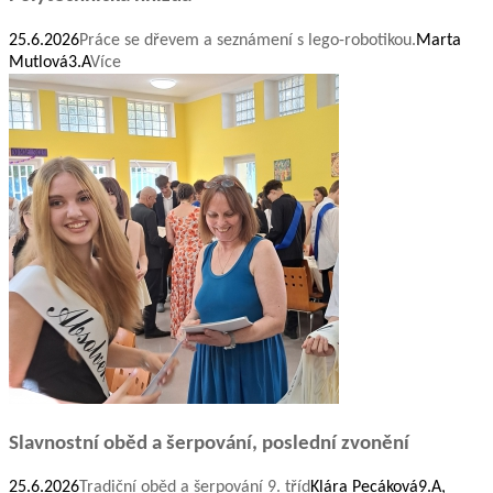
25.6.2026
Práce se dřevem a seznámení s lego-robotikou.
Marta
Mutlová
3.A
Více
Slavnostní oběd a šerpování, poslední zvonění
25.6.2026
Tradiční oběd a šerpování 9. tříd
Klára Pecáková
9.A,