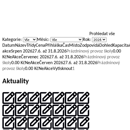
Prohledat vše
Kategorie:
Měsíc:
Rok:
DatumNázevTřídyCenaPřihláškaČasMístoZodpovídáDohledKapacita
akceSrpen
2026
27.6. až 31.8.2026
Prázdninový provoz školy
0.00
KčNeAkceČervenec
2026
27.6. až 31.8.2026
Prázdninový provoz
školy
0.00 KčNeAkceČerven
2026
27.6. až 31.8.2026
Prázdninový
provoz školy
0.00 KčNeAkce
Vytisknout
1
Aktuality