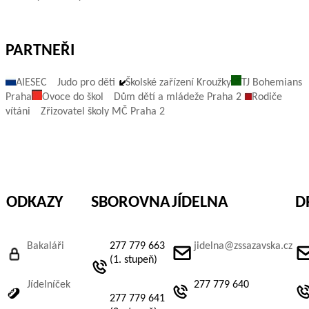
PARTNEŘI
AIESEC
Judo pro děti
Školské zařízení Kroužky
TJ Bohemians
Praha
Ovoce do škol
Dům dětí a mládeže Praha 2
Rodiče
vítáni
Zřizovatel školy MČ Praha 2
ODKAZY
SBOROVNA
JÍDELNA
D
Bakaláři
277 779 663
jidelna@zssazavska.cz
(1. stupeň)
Jídelníček
277 779 640
277 779 641