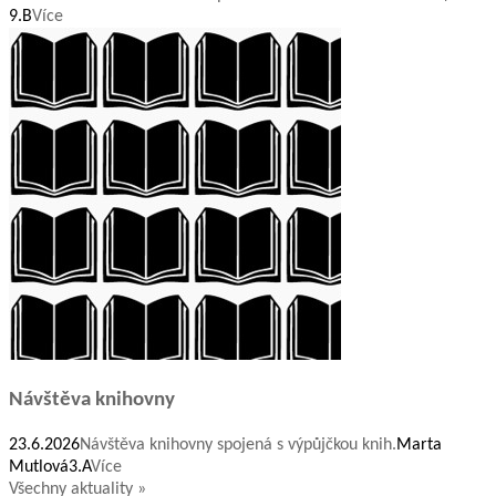
9.B
Více
Návštěva knihovny
23.6.2026
Návštěva knihovny spojená s výpůjčkou knih.
Marta
Mutlová
3.A
Více
Všechny aktuality »