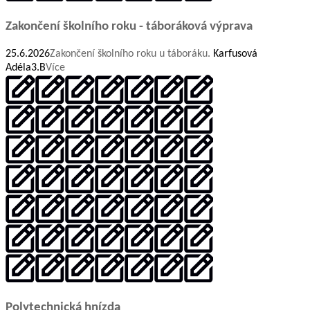
Zakončení školního roku - táboráková výprava
25.6.2026
Zakončení školního roku u táboráku.
Karfusová
Adéla
3.B
Více
Polytechnická hnízda