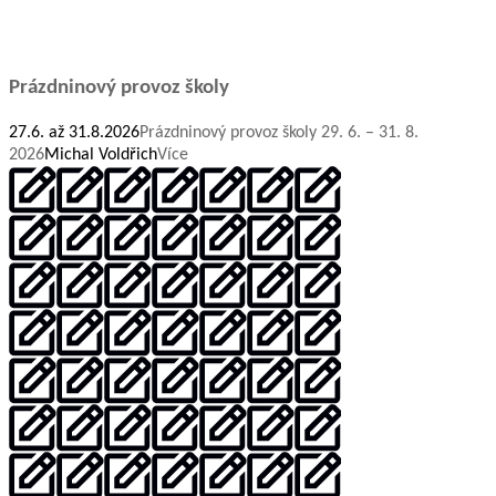
Prázdninový provoz školy
27.6. až 31.8.2026
Prázdninový provoz školy 29. 6. – 31. 8.
2026
Michal Voldřich
Více