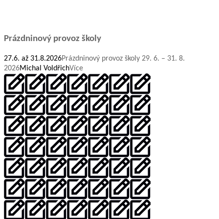
Prázdninový provoz školy
27.6. až 31.8.2026
Prázdninový provoz školy 29. 6. – 31. 8.
2026
Michal Voldřich
Více