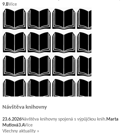
9.B
Více
Návštěva knihovny
23.6.2026
Návštěva knihovny spojená s výpůjčkou knih.
Marta
Mutlová
3.A
Více
Všechny aktuality »