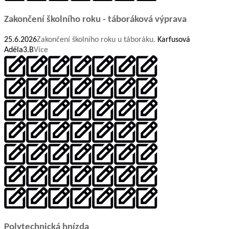
Zakončení školního roku - táboráková výprava
25.6.2026
Zakončení školního roku u táboráku.
Karfusová
Adéla
3.B
Více
Polytechnická hnízda