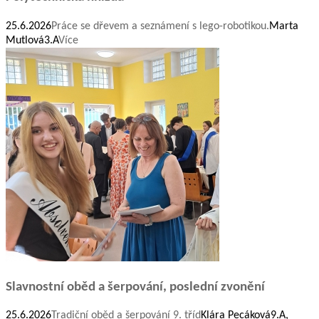
25.6.2026
Práce se dřevem a seznámení s lego-robotikou.
Marta
Mutlová
3.A
Více
Slavnostní oběd a šerpování, poslední zvonění
25.6.2026
Tradiční oběd a šerpování 9. tříd
Klára Pecáková
9.A,