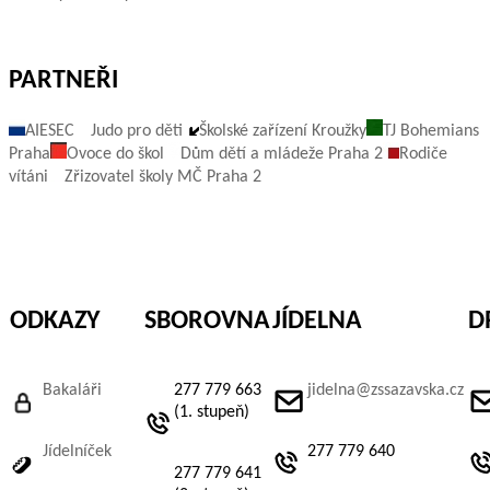
PARTNEŘI
AIESEC
Judo pro děti
Školské zařízení Kroužky
TJ Bohemians
Praha
Ovoce do škol
Dům dětí a mládeže Praha 2
Rodiče
vítáni
Zřizovatel školy MČ Praha 2
ODKAZY
SBOROVNA
JÍDELNA
D
Bakaláři
277 779 663
jidelna@zssazavska.cz
(1. stupeň)
Jídelníček
277 779 640
277 779 641