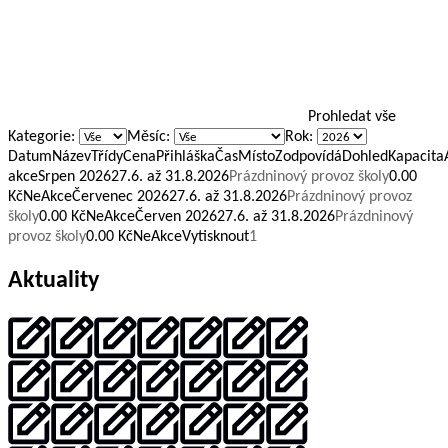
Prohledat vše
Kategorie:
Měsíc:
Rok:
DatumNázevTřídyCenaPřihláškaČasMístoZodpovídáDohledKapacita
akceSrpen
2026
27.6. až 31.8.2026
Prázdninový provoz školy
0.00
KčNeAkceČervenec
2026
27.6. až 31.8.2026
Prázdninový provoz
školy
0.00 KčNeAkceČerven
2026
27.6. až 31.8.2026
Prázdninový
provoz školy
0.00 KčNeAkce
Vytisknout
1
Aktuality