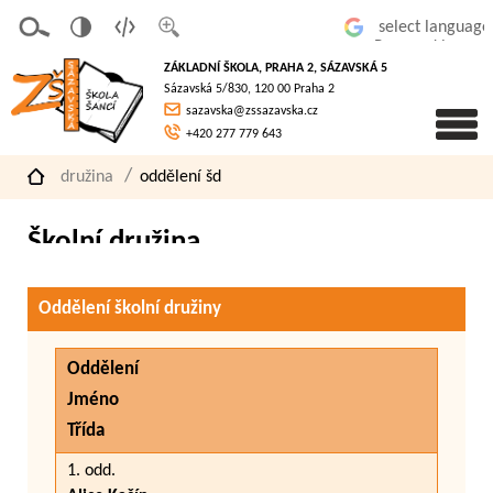
v
t
z
Powered by
erze
extov
většit
ZÁKLADNÍ ŠKOLA, PRAHA 2, SÁZAVSKÁ 5
pro
á
písmo
Sázavská 5/830, 120 00 Praha 2
slaboz
verze
sazavska@zssazavska.cz
raké
+420 277 779 643
družina
oddělení šd
Školní družina
Oddělení školní družiny
Oddělení
Jméno
Třída
1. odd.