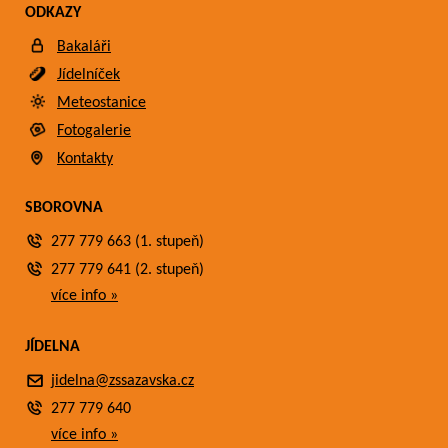
ODKAZY
Bakaláři
Jídelníček
Meteostanice
Fotogalerie
Kontakty
SBOROVNA
277 779 663 (1. stupeň)
277 779 641 (2. stupeň)
více info »
JÍDELNA
jidelna@zssazavska.cz
277 779 640
více info »