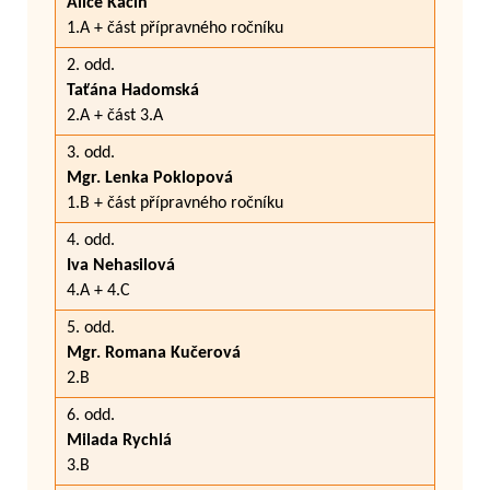
Alice Kačín
1.A + část přípravného ročníku
2. odd.
Taťána Hadomská
2.A + část 3.A
3. odd.
Mgr. Lenka Poklopová
1.B + část přípravného ročníku
4. odd.
Iva Nehasilová
4.A + 4.C
5. odd.
Mgr. Romana Kučerová
2.B
6. odd.
Milada Rychlá
3.B