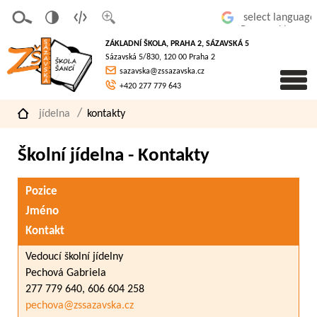
v
t
z
Powered by
erze
extov
většit
ZÁKLADNÍ ŠKOLA, PRAHA 2, SÁZAVSKÁ 5
pro
á
písmo
Sázavská 5/830, 120 00 Praha 2
slaboz
verze
sazavska@zssazavska.cz
raké
+420 277 779 643
jídelna
kontakty
Školní jídelna - Kontakty
Pozice
Jméno
Kontakt
Vedoucí školní jídelny
Pechová Gabriela
277 779 640, 606 604 258
pechova@zssazavska.cz