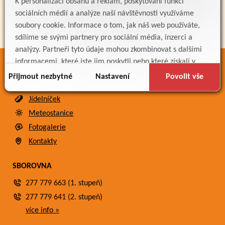
K personalizaci obsahu a reklam, poskytování funkcí
sociálních médií a analýze naší návštěvnosti využíváme
soubory cookie. Informace o tom, jak náš web používáte,
sdílíme se svými partnery pro sociální média, inzerci a
analýzy. Partneři tyto údaje mohou zkombinovat s dalšími
informacemi, které jste jim poskytli nebo které získali v
ODKAZY
důsledku toho, že používáte jejich služby.
Přijmout nezbytné
Nastavení
Povolit vše
Bakaláři
Jídelníček
Meteostanice
Fotogalerie
Kontakty
SBOROVNA
277 779 663 (1. stupeň)
277 779 641 (2. stupeň)
více info »