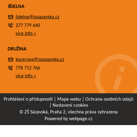
JÍDELNA
jidelna@zssazavska.cz
277 779 640
více info »
DRUŽINA
kucerova@zssazavska.cz
778 712 766
více info »
Prohlášení o přístupnosti
|
Mapa webu
|
Ochrana osobních údajů
|
Nastavení cookies
© ZŠ Sázavská, Praha 2, všechna práva vyhrazena
Powered by webpage.cz