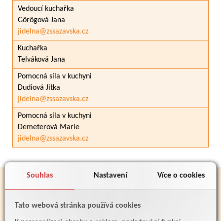
Vedoucí kuchařka
Görögová Jana
jidelna@zssazavska.cz
Kuchařka
Telváková Jana
Pomocná síla v kuchyni
Dudiová Jitka
jidelna@zssazavska.cz
Pomocná síla v kuchyni
Demeterová Marie
jidelna@zssazavska.cz
Souhlas
Nastavení
Více o cookies
PARTNEŘI
Tato webová stránka používá cookies