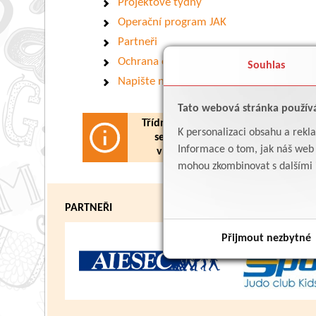
Projektové týdny
Operační program JAK
Partneři
Ochrana osobních údajů
Souhlas
Napište nám
Tato webová stránka použív
Třídní schůzky budoucích 1. tříd
K personalizaci obsahu a rekl
se konají
v
úterý 3. 6. 2025
Informace o tom, jak náš web p
v 16:30 h.
v prvním patře.
mohou zkombinovat s dalšími in
PARTNEŘI
Přijmout nezbytné