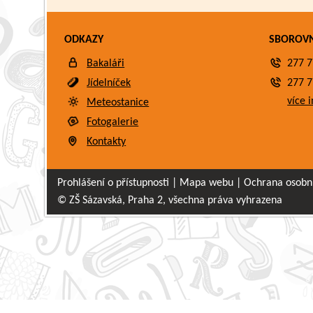
ODKAZY
SBOROV
Bakaláři
277 7
Jídelníček
277 7
více i
Meteostanice
Fotogalerie
Kontakty
Prohlášení o přístupnosti
|
Mapa webu
|
Ochrana osobn
© ZŠ Sázavská, Praha 2, všechna práva vyhrazena