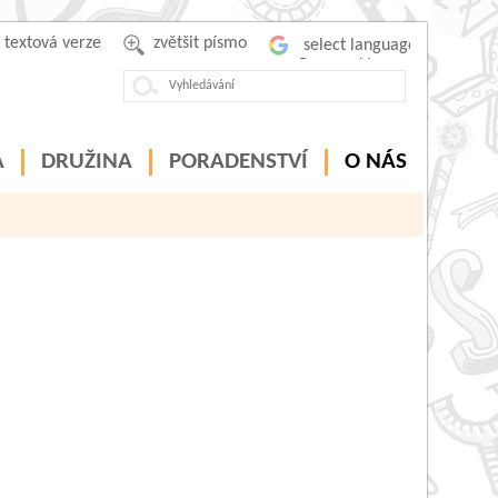
textová verze
zvětšit písmo
Powered by
A
DRUŽINA
PORADENSTVÍ
O NÁS