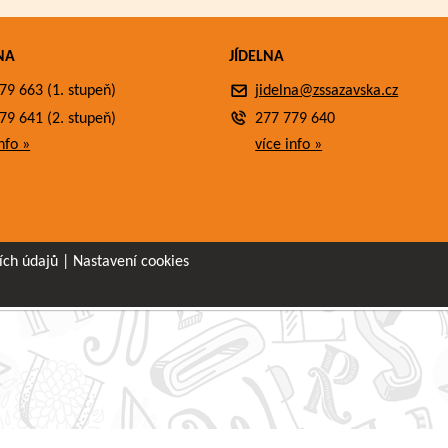
NA
JÍDELNA
79 663 (1. stupeň)
jidelna@zssazavska.cz
79 641 (2. stupeň)
277 779 640
nfo »
více info »
ích údajů
|
Nastavení cookies