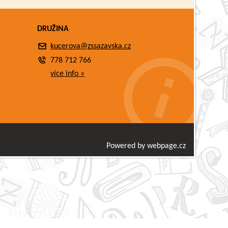
DRUŽINA
kucerova@zssazavska.cz
778 712 766
více info »
Powered by webpage.cz