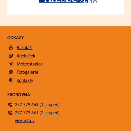
ODKAZY
Bakaláři
Jídelníček
Meteostanice
Fotogalerie
Kontakty
SBOROVNA
277 779 663 (1. stupeň)
277 779 641 (2. stupeň)
více info »