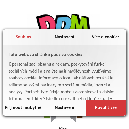
Souhlas
Nastavení
Více o cookies
Tato webová stránka používá cookies
Více
K personalizaci obsahu a reklam, poskytování funkcí
sociálních médií a analýze naší návštěvnosti využíváme
soubory cookie. Informace o tom, jak náš web používáte,
sdílíme se svými partnery pro sociální média, inzerci a
analýzy. Partneři tyto údaje mohou zkombinovat s dalšími
informacemi, které jste jim poskytli nebo které získali v
důsledku toho, že používáte jejich služby.
Přijmout nezbytné
Nastavení
Povolit vše