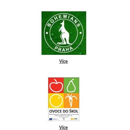
Více
Více