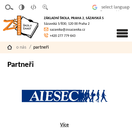
v
t
z
Powered by
erze
extov
většit
ZÁKLADNÍ ŠKOLA, PRAHA 2, SÁZAVSKÁ 5
pro
á
písmo
Sázavská 5/830, 120 00 Praha 2
slaboz
verze
sazavska@zssazavska.cz
raké
+420 277 779 643
o nás
partneři
Partneři
Více