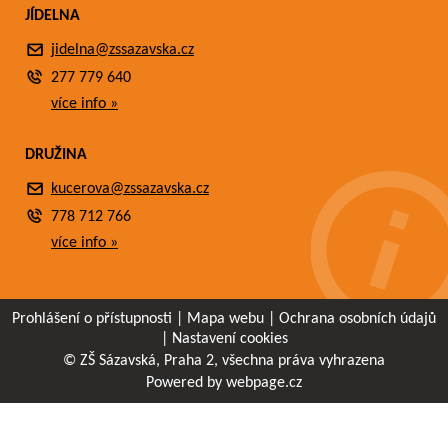
JÍDELNA
jidelna@zssazavska.cz
277 779 640
více info »
DRUŽINA
kucerova@zssazavska.cz
778 712 766
více info »
Prohlášení o přístupnosti
|
Mapa webu
|
Ochrana osobních údajů
|
Nastavení cookies
© ZŠ Sázavská, Praha 2, všechna práva vyhrazena
Powered by webpage.cz