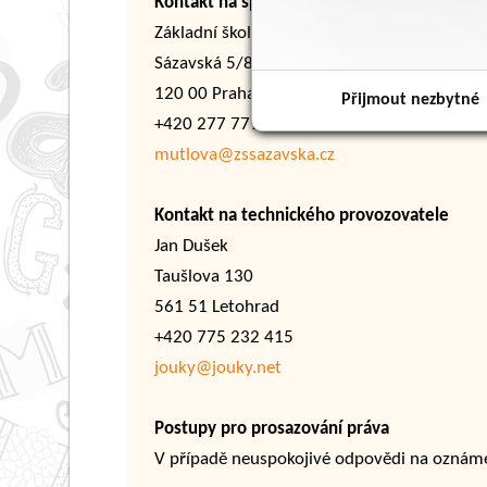
Kontakt na správce obsahu
Základní škola Sázavská
Sázavská 5/830
120 00 Praha 2
Přijmout nezbytné
+420 277 779 641
mutlova@zssazavska.cz
Kontakt na technického provozovatele
Jan Dušek
Taušlova 130
561 51 Letohrad
+420 775 232 415
jouky@jouky.net
Postupy pro prosazování práva
V případě neuspokojivé odpovědi na oznáme