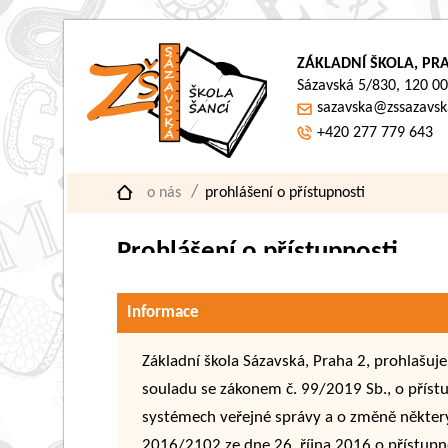
ZÁKLADNÍ ŠKOLA, PRA
Sázavská 5/830, 120 00
sazavska@zssazavsk
+420 277 779 643
o nás
prohlášení o přístupnosti
Prohlášení o přístupnosti
Informace
Základní škola Sázavská, Praha 2, prohlašuj
souladu se zákonem č. 99/2019 Sb., o přístu
systémech veřejné správy a o změně některý
2016/2102 ze dne 26. října 2016 o přístupno