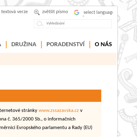
textová verze
zvětšit písmo
Powered by
A
DRUŽINA
PORADENSTVÍ
O NÁS
nternetové stránky
www.zssazavska.cz
v
ona č. 365/2000 Sb., o informačních
 Směrnici Evropského parlamentu a Rady (EU)