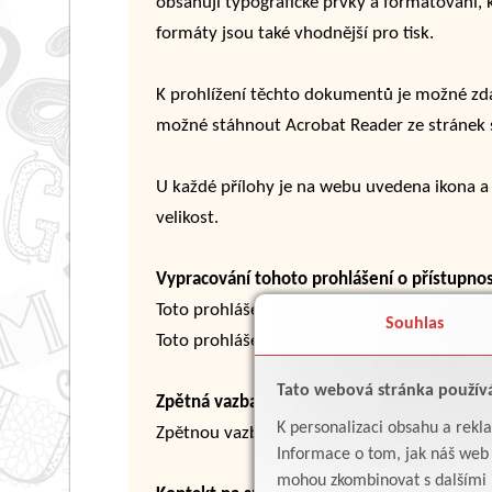
obsahují typografické prvky a formátování,
formáty jsou také vhodnější pro tisk.
K prohlížení těchto dokumentů je možné zda
možné stáhnout Acrobat Reader ze stránek 
U každé přílohy je na webu uvedena ikona a p
velikost.
Vypracování tohoto prohlášení o přístupnos
Toto prohlášení bylo vypracování dne 9.4.2
Souhlas
Toto prohlášení bylo vypracováno dle met
Tato webová stránka použív
Zpětná vazba a kontaktní údaje
K personalizaci obsahu a rekl
Zpětnou vazbu ohledně přístupnosti webový
Informace o tom, jak náš web p
mohou zkombinovat s dalšími in