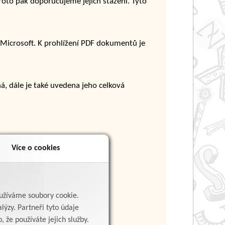
roto pak doporučujeme jejich stažení. Tyto
Microsoft. K prohlížení PDF dokumentů je
á, dále je také uvedena jeho celková
Více o cookies
yužíváme soubory cookie.
ené kontakty.
lýzy. Partneři tyto údaje
 že používáte jejich služby.