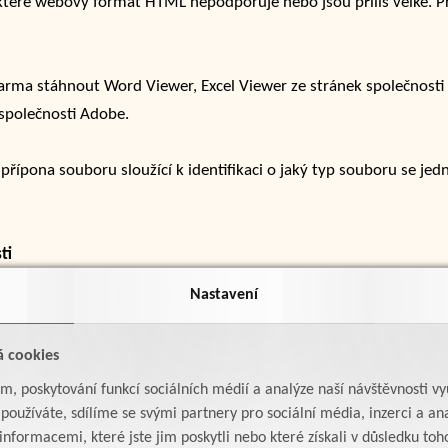
 které webový formát HTML nepodporuje nebo jsou příliš velké. P
rma stáhnout Word Viewer, Excel Viewer ze stránek společnosti 
společnosti Adobe.
řípona souboru sloužící k identifikaci o jaký typ souboru se jedn
ti
024. Prohlášení bylo revidováno dne 9.4.2024.
Nastavení
odického pokynu MVČR k tomuto zákonu.
á cookies
am, poskytování funkcí sociálních médií a analýze naší návštěvnosti v
ch stránek a informací na nich uvedených směrujte na níže uved
oužíváte, sdílíme se svými partnery pro sociální média, inzerci a ana
formacemi, které jste jim poskytli nebo které získali v důsledku toho,