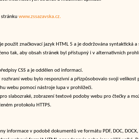
u stránku
www.zssazavska.cz.
e použit značkovací jazyk HTML 5 a je dodržována syntaktická a
eno tak, aby obsah stránek byl přístupný i v alternativních prohl
předpisy CSS a je oddělen od informací.
y rozhraní webu bylo responzivní a přizpůsobovalo svoji velikost
hu webu pomocí nástroje lupa v prohlížeči.
 pro slabozraké, zobrazení textové podoby webu pro čtečky a mož
čeném protokolu HTTPS.
zeny informace v podobě dokumentů ve formátu PDF, DOC, DOCX, 