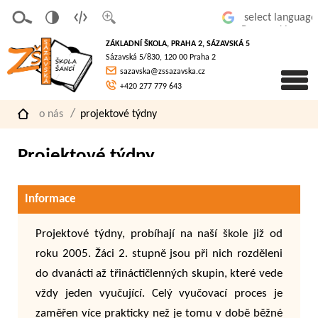
v
t
z
Powered by
erze
extov
většit
ZÁKLADNÍ ŠKOLA, PRAHA 2, SÁZAVSKÁ 5
pro
á
písmo
Sázavská 5/830, 120 00 Praha 2
slaboz
verze
sazavska@zssazavska.cz
raké
+420 277 779 643
o nás
projektové týdny
Projektové týdny
Informace
Projektové týdny, probíhají na naší škole již od
roku 2005. Žáci 2. stupně jsou při nich rozděleni
do dvanácti až třináctičlenných skupin, které vede
vždy jeden vyučující. Celý vyučovací proces je
zaměřen více prakticky než je tomu v době běžné