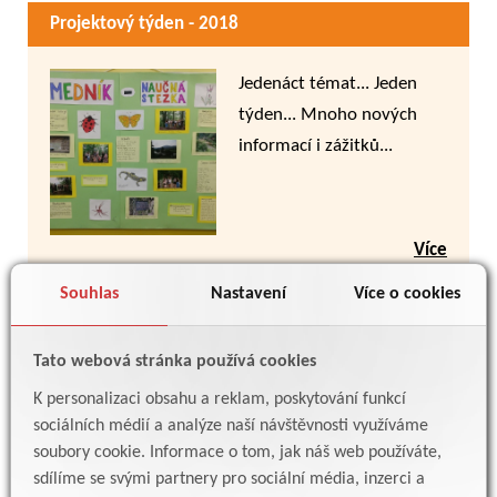
Projektový týden - 2018
Jedenáct témat... Jeden
týden... Mnoho nových
informací i zážitků...
Více
Souhlas
Nastavení
Více o cookies
Projektový týden - 2017
Tato webová stránka používá cookies
Výtvarný projekt I a II,
K personalizaci obsahu a reklam, poskytování funkcí
Pražské přívozy, České
sociálních médií a analýze naší návštěvnosti využíváme
soubory cookie. Informace o tom, jak náš web používáte,
muzeum hudby, Hry v
sdílíme se svými partnery pro sociální média, inzerci a
přírodě, sestavení