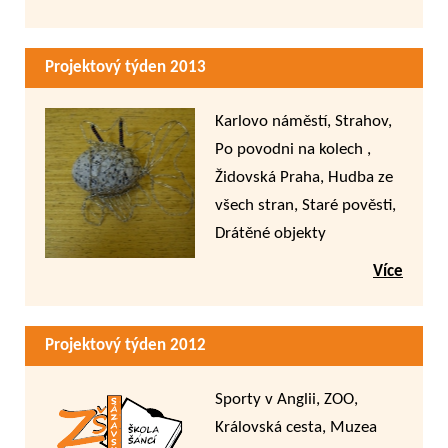
kolech, Historické stavební
slohy, Hudební památky
Projektový týden 2013
Prahy
Karlovo náměstí, Strahov,
Po povodni na kolech ,
Židovská Praha, Hudba ze
všech stran, Staré pověsti,
Drátěné objekty
Více
Projektový týden 2012
Sporty v Anglii, ZOO,
Královská cesta, Muzea