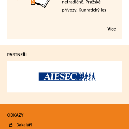
netradičně, Pražské
přívozy, Kunratický les
Více
PARTNEŘI
ODKAZY
Bakaláři