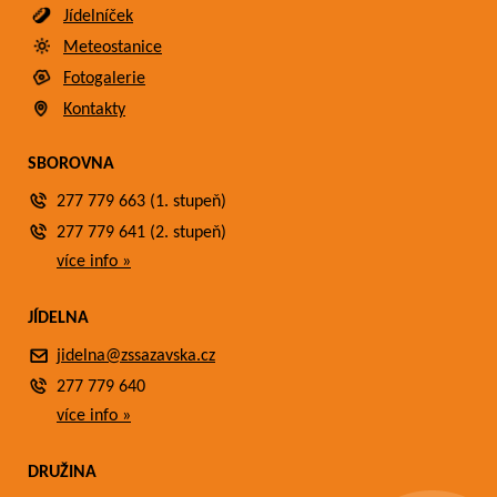
Jídelníček
Meteostanice
Fotogalerie
Kontakty
SBOROVNA
277 779 663 (1. stupeň)
277 779 641 (2. stupeň)
více info »
JÍDELNA
jidelna@zssazavska.cz
277 779 640
více info »
DRUŽINA