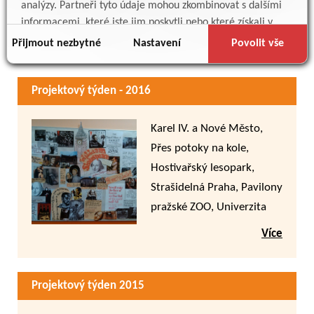
analýzy. Partneři tyto údaje mohou zkombinovat s dalšími
sborníku her pro ŠvP, Voda
informacemi, které jste jim poskytli nebo které získali v
(pitná, odpadní i
Více
důsledku toho, že používáte jejich služby.
Přijmout nezbytné
Nastavení
Povolit vše
dopravní), Náš pobyt v
anglické rodině, Podél
Projektový týden - 2016
Rokytky a Botiče na kole,
Průhonický park,Hry
Karel IV. a Nové Město,
třetího tisíciletí, Pražské
Přes potoky na kole,
vodárenské věže
Hostivařský lesopark,
Strašidelná Praha, Pavilony
pražské ZOO, Univerzita
Karlova, Pražské kláštery,
Více
Ladronka a Strahov, String
art
Projektový týden 2015