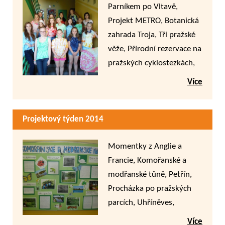
Parníkem po Vltavě,
Projekt METRO, Botanická
zahrada Troja, Tři pražské
věže, Přírodní rezervace na
pražských cyklostezkách,
Mini ZOO Malá Chuchle,
Více
Karlův most, Nová scéna a
Divadlo Na zábradlí,
Projektový týden 2014
Batikování
Momentky z Anglie a
Francie, Komořanské a
modřanské tůně, Petřín,
Procházka po pražských
parcích, Uhříněves,
Hvězda, Přes mosty na
Více