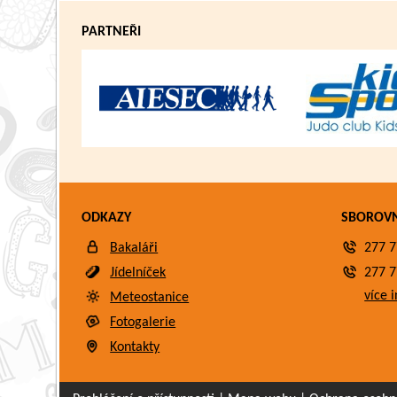
PARTNEŘI
ODKAZY
SBOROV
Bakaláři
277 7
Jídelníček
277 7
více i
Meteostanice
Fotogalerie
Kontakty