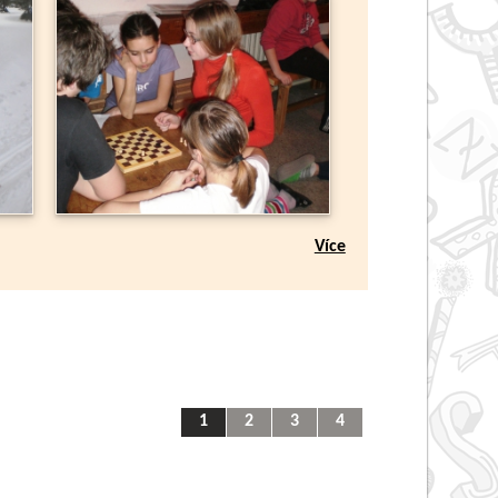
Více
1
2
3
4