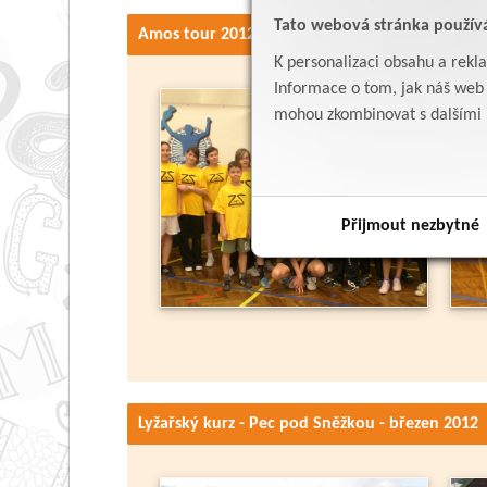
Tato webová stránka použív
Amos tour 2012
K personalizaci obsahu a rekl
Informace o tom, jak náš web p
mohou zkombinovat s dalšími in
Přijmout nezbytné
Lyžařský kurz - Pec pod Sněžkou - březen 2012