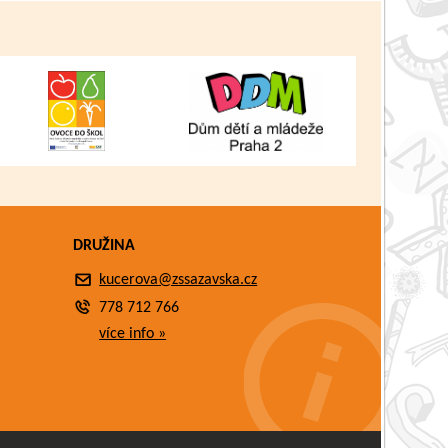
DRUŽINA
kucerova@zssazavska.cz
778 712 766
více info »