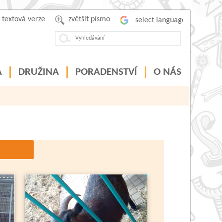
textová verze
zvětšit písmo
Powered by
A
DRUŽINA
PORADENSTVÍ
O NÁS