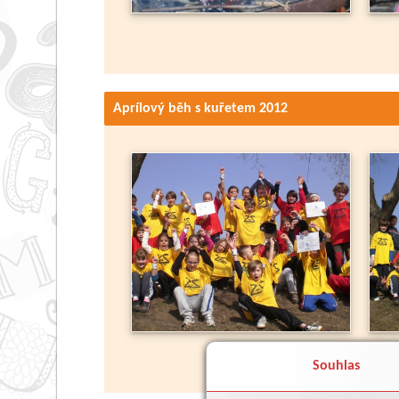
Aprílový běh s kuřetem 2012
Souhlas