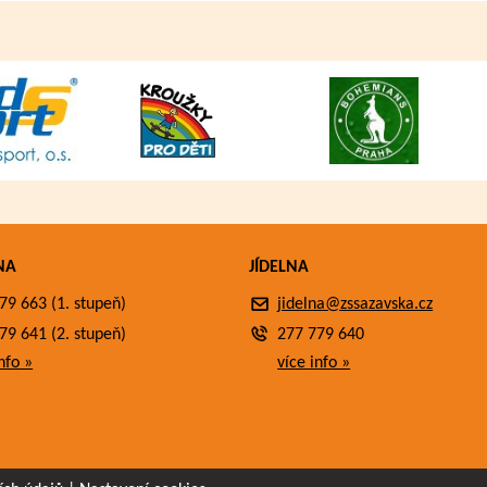
NA
JÍDELNA
79 663 (1. stupeň)
jidelna@zssazavska.cz
79 641 (2. stupeň)
277 779 640
nfo »
více info »