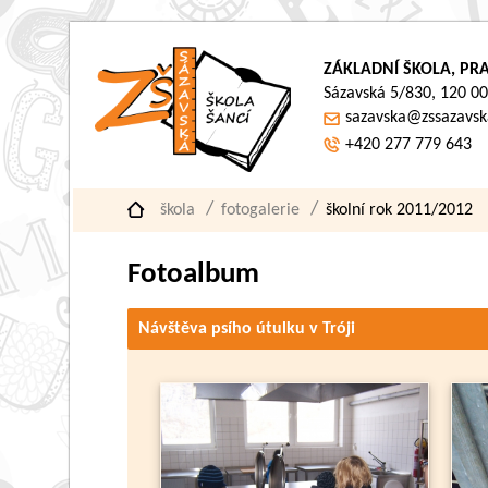
ZÁKLADNÍ ŠKOLA, PRA
Sázavská 5/830, 120 00
sazavska@zssazavsk
+420 277 779 643
škola
fotogalerie
školní rok 2011/2012
Fotoalbum
Návštěva psího útulku v Tróji