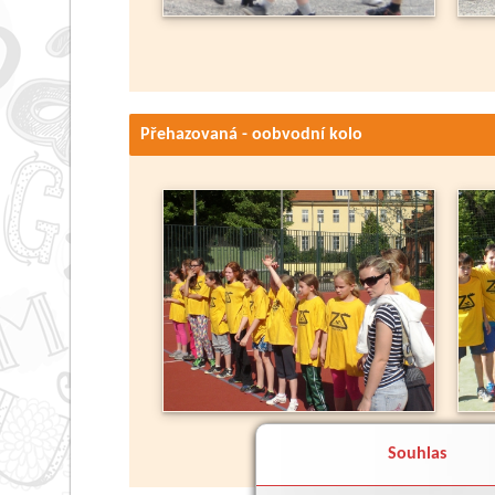
Přehazovaná - oobvodní kolo
Souhlas