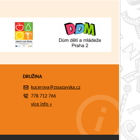
DRUŽINA
kucerova@zssazavska.cz
778 712 766
více info »