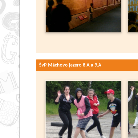
ŠvP Máchovo jezero 8.A a 9.A