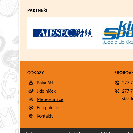
PARTNEŘI
ODKAZY
SBOROV
Bakaláři
277 7
Jídelníček
277 7
více i
Meteostanice
Fotogalerie
Kontakty