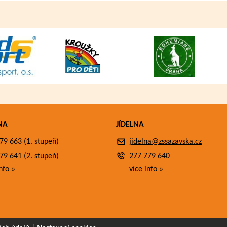
NA
JÍDELNA
79 663 (1. stupeň)
jidelna@zssazavska.cz
79 641 (2. stupeň)
277 779 640
nfo »
více info »