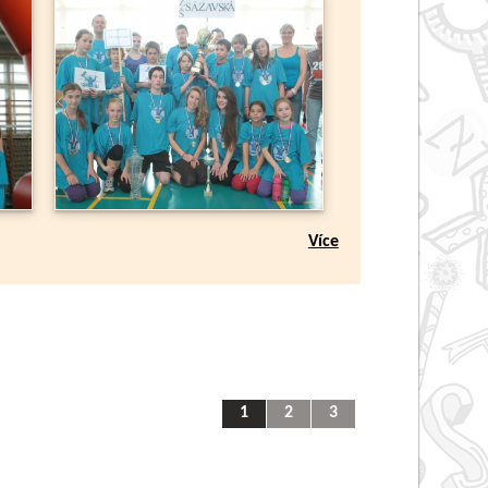
Více
1
2
3