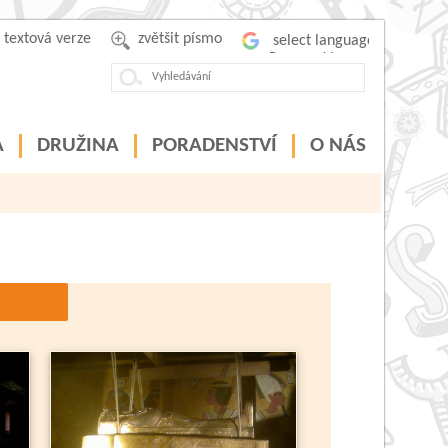
textová verze
zvětšit písmo
Powered by
A
DRUŽINA
PORADENSTVÍ
O NÁS