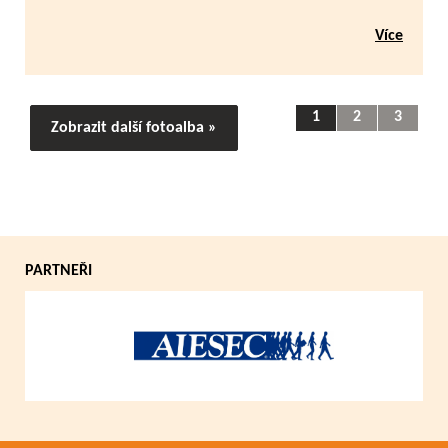
Více
1
2
3
Zobrazit další fotoalba »
PARTNEŘI