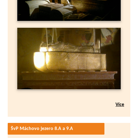
Více
ŠvP Máchovo jezero 8.A a 9.A