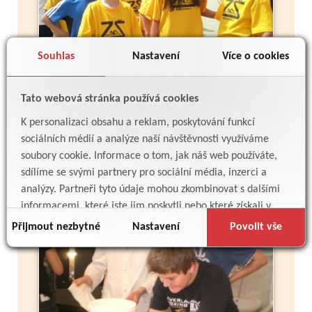
Souhlas
Nastavení
Více o cookies
Tato webová stránka používá cookies
K personalizaci obsahu a reklam, poskytování funkcí
Více
sociálních médií a analýze naší návštěvnosti využíváme
soubory cookie. Informace o tom, jak náš web používáte,
sdílíme se svými partnery pro sociální média, inzerci a
Exkurze ve Střední průmyslové škole
analýzy. Partneři tyto údaje mohou zkombinovat s dalšími
potravinářských technologií
informacemi, které jste jim poskytli nebo které získali v
důsledku toho, že používáte jejich služby.
Přijmout nezbytné
Nastavení
Povolit vše