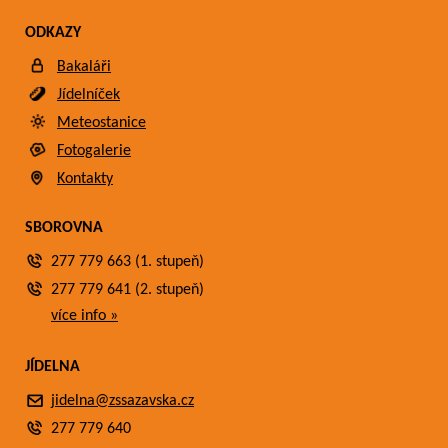
ODKAZY
Bakaláři
Jídelníček
Meteostanice
Fotogalerie
Kontakty
SBOROVNA
277 779 663 (1. stupeň)
277 779 641 (2. stupeň)
více info »
JÍDELNA
jidelna@zssazavska.cz
277 779 640