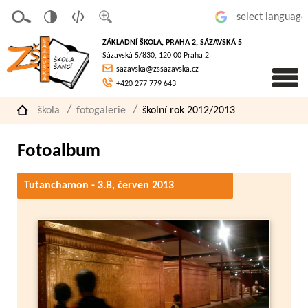
v
t
z
Powered by
erze
extov
většit
ZÁKLADNÍ ŠKOLA, PRAHA 2, SÁZAVSKÁ 5
pro
á
písmo
Sázavská 5/830, 120 00 Praha 2
slaboz
verze
sazavska@zssazavska.cz
raké
+420 277 779 643
škola
fotogalerie
školní rok 2012/2013
Fotoalbum
Tutanchamon - 3.B, červen 2013