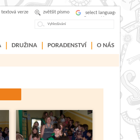
textová verze
zvětšit písmo
Powered by
A
DRUŽINA
PORADENSTVÍ
O NÁS