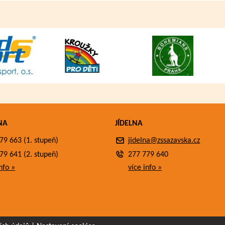
NA
JÍDELNA
79 663 (1. stupeň)
jidelna@zssazavska.cz
79 641 (2. stupeň)
277 779 640
nfo »
více info »