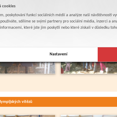
á cookies
am, poskytování funkcí sociálních médií a analýze naší návštěvnosti v
oužíváte, sdílíme se svými partnery pro sociální média, inzerci a ana
formacemi, které jste jim poskytli nebo které získali v důsledku toho,
Nastavení
lympijských vítězů