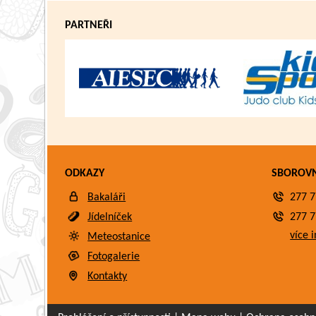
PARTNEŘI
ODKAZY
SBOROV
Bakaláři
277 7
Jídelníček
277 7
více i
Meteostanice
Fotogalerie
Kontakty