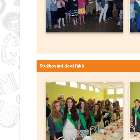
Stužkování deváťáků