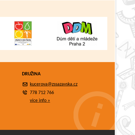
DRUŽINA
kucerova@zssazavska.cz
778 712 766
více info »