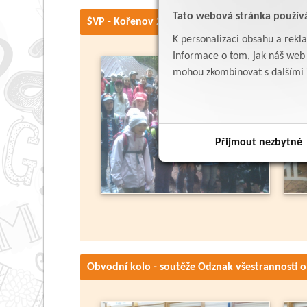
Tato webová stránka použív
ŠVP - Kořenov 2014
K personalizaci obsahu a rekl
Informace o tom, jak náš web p
mohou zkombinovat s dalšími in
Přijmout nezbytné
Obvodní kolo - soutěže Odznak všestrannosti o