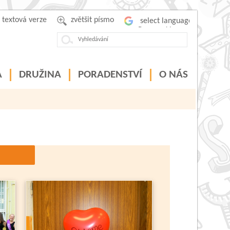
textová verze
zvětšit písmo
Powered by
A
DRUŽINA
PORADENSTVÍ
O NÁS