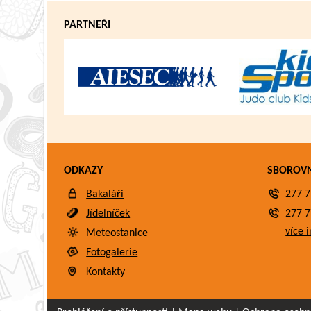
PARTNEŘI
ODKAZY
SBOROV
Bakaláři
277 7
Jídelníček
277 7
více i
Meteostanice
Fotogalerie
Kontakty