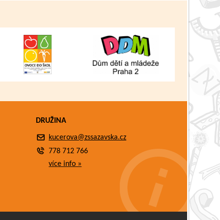
DRUŽINA
kucerova@zssazavska.cz
778 712 766
více info »