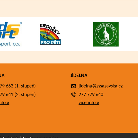
NA
JÍDELNA
79 663 (1. stupeň)
jidelna@zssazavska.cz
79 641 (2. stupeň)
277 779 640
nfo »
více info »