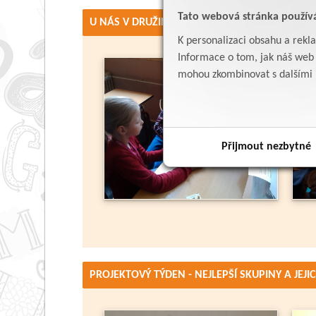
Tato webová stránka použív
U NÁS V DRUŽINĚ - 8. oddělení
K personalizaci obsahu a rekl
Informace o tom, jak náš web p
mohou zkombinovat s dalšími in
Přijmout nezbytné
PROJEKTOVÝ TÝDEN - NEJLEPŠÍ SKUPINY A JEJI