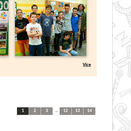
Více
1
2
3
..
12
13
14