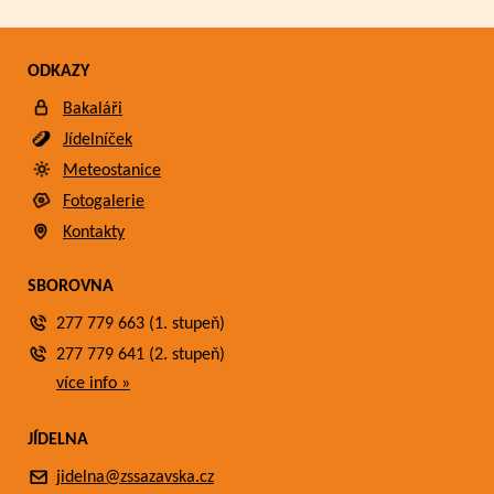
ODKAZY
Bakaláři
Jídelníček
Meteostanice
Fotogalerie
Kontakty
SBOROVNA
277 779 663 (1. stupeň)
277 779 641 (2. stupeň)
více info »
JÍDELNA
jidelna@zssazavska.cz