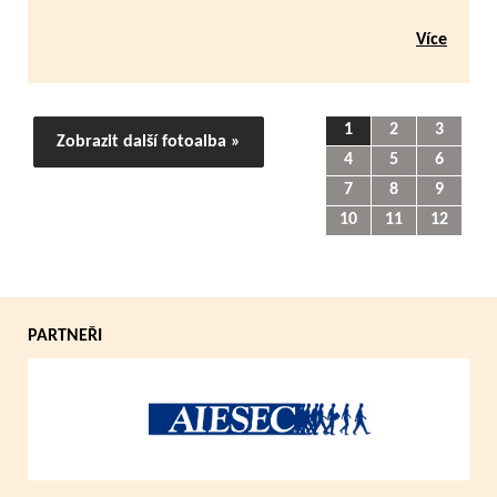
Více
1
2
3
Zobrazit další fotoalba »
4
5
6
7
8
9
10
11
12
PARTNEŘI