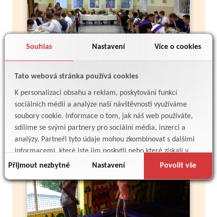
Souhlas
Nastavení
Více o cookies
Tato webová stránka používá cookies
Více
K personalizaci obsahu a reklam, poskytování funkcí
sociálních médií a analýze naší návštěvnosti využíváme
soubory cookie. Informace o tom, jak náš web používáte,
sdílíme se svými partnery pro sociální média, inzerci a
Toboga Fantasy - 4.C a 2.A
analýzy. Partneři tyto údaje mohou zkombinovat s dalšími
informacemi, které jste jim poskytli nebo které získali v
důsledku toho, že používáte jejich služby.
Přijmout nezbytné
Nastavení
Povolit vše