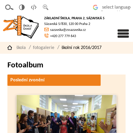
v
t
z
Powered by
erze
extov
většit
ZÁKLADNÍ ŠKOLA, PRAHA 2, SÁZAVSKÁ 5
pro
á
písmo
Sázavská 5/830, 120 00 Praha 2
slaboz
verze
sazavska@zssazavska.cz
raké
+420 277 779 643
škola
fotogalerie
školní rok 2016/2017
Fotoalbum
Poslední zvonění