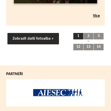
Více
1
2
3
Zobrazit další fotoalba »
..
12
13
14
PARTNEŘI