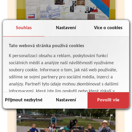
Souhlas
Nastavení
Více o cookies
Tato webová stránka používá cookies
K personalizaci obsahu a reklam, poskytování funkcí
sociálních médií a analýze naší návštěvnosti využíváme
Více
soubory cookie. Informace o tom, jak náš web používáte,
sdílíme se svými partnery pro sociální média, inzerci a
analýzy. Partneři tyto údaje mohou zkombinovat s dalšími
PIKNIK V MALEŠICKÉM PARKU
informacemi, které jste jim poskytli nebo které získali v
důsledku toho, že používáte jejich služby.
Přijmout nezbytné
Nastavení
Povolit vše