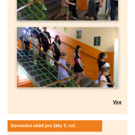
Více
Slavnostní oběd pro žáky 9. roč.