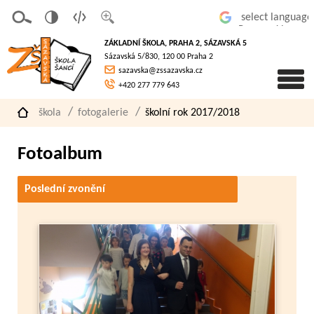
v
t
z
Powered by
erze
extov
většit
ZÁKLADNÍ ŠKOLA, PRAHA 2, SÁZAVSKÁ 5
pro
á
písmo
Sázavská 5/830, 120 00 Praha 2
slaboz
verze
sazavska@zssazavska.cz
raké
+420 277 779 643
škola
fotogalerie
školní rok 2017/2018
Fotoalbum
Poslední zvonění