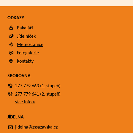
ODKAZY
Bakaláři
Jídelníček
Meteostanice
Fotogalerie
Kontakty
SBOROVNA
277 779 663 (1. stupeň)
277 779 641 (2. stupeň)
více info »
JÍDELNA
jidelna@zssazavska.cz