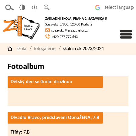
v
t
z
Powered by
erze
extov
většit
ZÁKLADNÍ ŠKOLA, PRAHA 2, SÁZAVSKÁ 5
pro
á
písmo
Sázavská 5/830, 120 00 Praha 2
slaboz
verze
sazavska@zssazavska.cz
raké
+420 277 779 643
škola
fotogalerie
školní rok 2023/2024
Fotoalbum
Dětský den se školní družinou
Divadlo Bravo, představení ObnaŽENA, 7.B
Třídy:
7.B