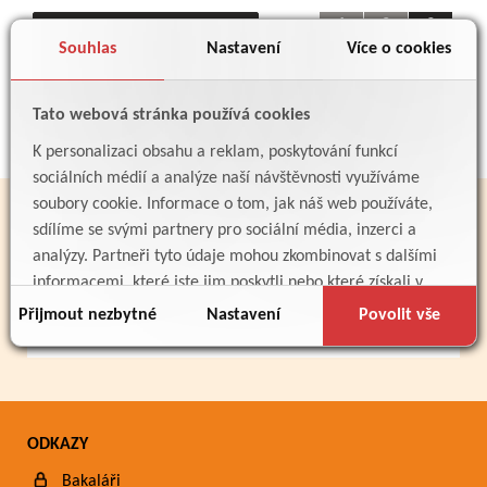
1
2
3
Zobrazit další fotoalba »
Souhlas
Nastavení
Více o cookies
4
..
14
15
16
Tato webová stránka používá cookies
K personalizaci obsahu a reklam, poskytování funkcí
sociálních médií a analýze naší návštěvnosti využíváme
soubory cookie. Informace o tom, jak náš web používáte,
PARTNEŘI
sdílíme se svými partnery pro sociální média, inzerci a
analýzy. Partneři tyto údaje mohou zkombinovat s dalšími
informacemi, které jste jim poskytli nebo které získali v
důsledku toho, že používáte jejich služby.
Přijmout nezbytné
Nastavení
Povolit vše
ODKAZY
Bakaláři