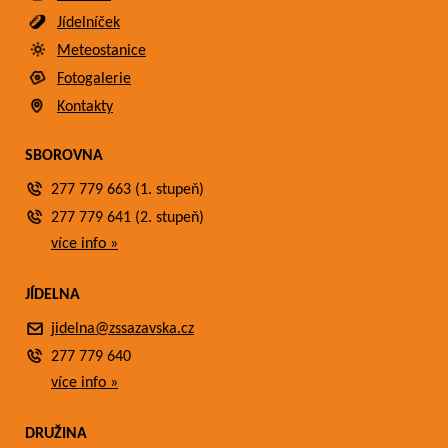
Jídelníček
Meteostanice
Fotogalerie
Kontakty
SBOROVNA
277 779 663 (1. stupeň)
277 779 641 (2. stupeň)
více info »
JÍDELNA
jidelna@zssazavska.cz
277 779 640
více info »
DRUŽINA