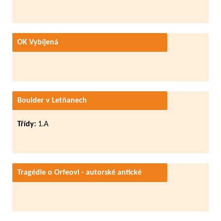
OK Vybíjená
Boulder v Letňanech
Třídy:
1.A
Tragédie o Orfeovi - autorské antické
divadlo 7.B