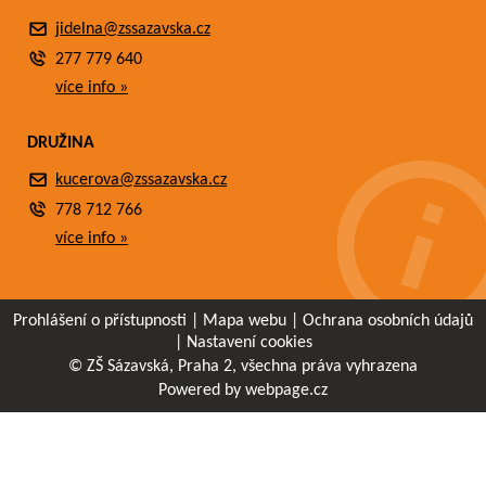
jidelna@zssazavska.cz
277 779 640
více info »
DRUŽINA
kucerova@zssazavska.cz
778 712 766
více info »
Prohlášení o přístupnosti
|
Mapa webu
|
Ochrana osobních údajů
|
Nastavení cookies
© ZŠ Sázavská, Praha 2, všechna práva vyhrazena
Powered by webpage.cz