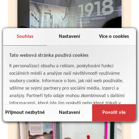
Souhlas
Nastavení
Více o cookies
Tato webová stránka používá cookies
K personalizaci obsahu a reklam, poskytování funkcí
Více
sociálních médií a analýze naší návštěvnosti využíváme
soubory cookie. Informace o tom, jak náš web používáte,
sdílíme se svými partnery pro sociální média, inzerci a
analýzy. Partneři tyto údaje mohou zkombinovat s dalšími
Techmania Plzeň
informacemi, které jste jim poskytli nebo které získali v
důsledku toho, že používáte jejich služby.
Třídy:
3.A
Přijmout nezbytné
Nastavení
Povolit vše