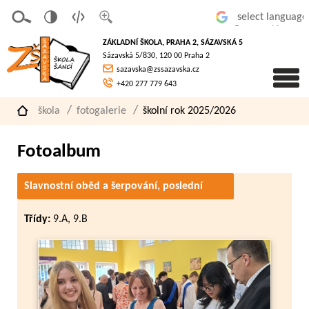
v
t
z
Powered by
erze
extov
většit
ZÁKLADNÍ ŠKOLA, PRAHA 2, SÁZAVSKÁ 5
pro
á
písmo
Sázavská 5/830, 120 00 Praha 2
slaboz
verze
sazavska@zssazavska.cz
raké
+420 277 779 643
škola
fotogalerie
školní rok 2025/2026
Fotoalbum
Slavnostní oběd a šerpování, poslední
zvonění
Třídy:
9.A, 9.B