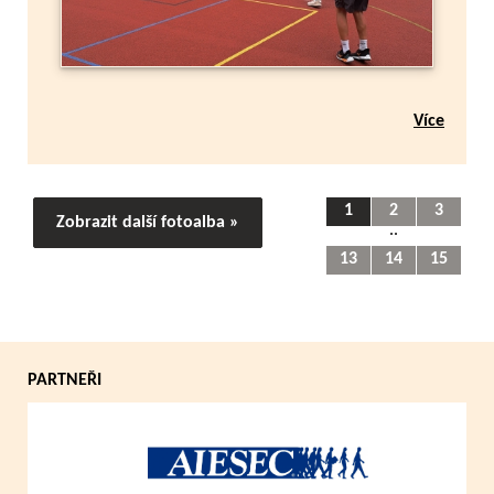
Více
1
2
3
Zobrazit další fotoalba »
..
13
14
15
PARTNEŘI