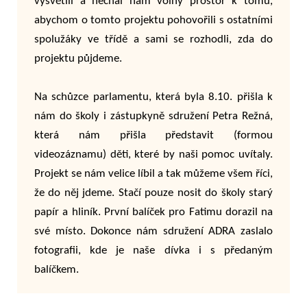
vysvětlil a nechal nám volný prostor k tomu,
abychom o tomto projektu pohovořili s ostatními
spolužáky ve třídě a sami se rozhodli, zda do
projektu půjdeme.
Na schůzce parlamentu, která byla 8.10. přišla k
nám do školy i zástupkyně sdružení Petra Režná,
která nám přišla představit (formou
videozáznamu) děti, které by naši pomoc uvítaly.
Projekt se nám velice líbil a tak můžeme všem říci,
že do něj jdeme. Stačí pouze nosit do školy starý
papír a hliník. První balíček pro Fatimu dorazil na
své místo. Dokonce nám sdružení ADRA zaslalo
fotografii, kde je naše dívka i s předaným
balíčkem.