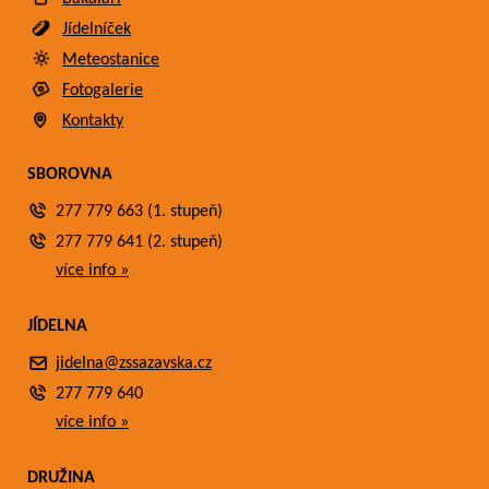
Jídelníček
Meteostanice
Fotogalerie
Kontakty
SBOROVNA
277 779 663 (1. stupeň)
277 779 641 (2. stupeň)
více info »
JÍDELNA
jidelna@zssazavska.cz
277 779 640
více info »
DRUŽINA