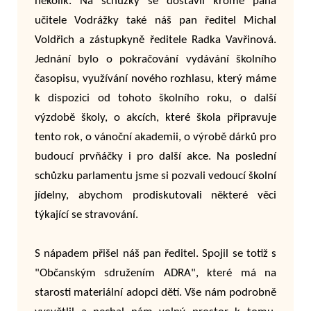
několik. Na schůzky se dostavil kromě pana
učitele Vodrážky také náš pan ředitel Michal
Voldřich a zástupkyně ředitele Radka Vavřinová.
Jednání bylo o pokračování vydávání školního
časopisu, využívání nového rozhlasu, který máme
k dispozici od tohoto školního roku, o další
výzdobě školy, o akcích, které škola připravuje
tento rok, o vánoční akademii, o výrobě dárků pro
budoucí prvňáčky i pro další akce. Na poslední
schůzku parlamentu jsme si pozvali vedoucí školní
jídelny, abychom prodiskutovali některé věci
týkající se stravování.
S nápadem přišel náš pan ředitel. Spojil se totiž s
"Občanským sdružením ADRA", které má na
starosti materiální adopci dětí. Vše nám podrobně