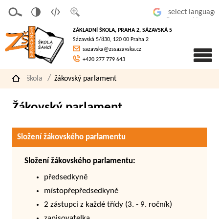
v
t
z
Powered by
erze
extov
většit
ZÁKLADNÍ ŠKOLA, PRAHA 2, SÁZAVSKÁ 5
pro
á
písmo
Sázavská 5/830, 120 00 Praha 2
slaboz
verze
sazavska@zssazavska.cz
raké
+420 277 779 643
škola
žákovský parlament
Žákovský parlament
Složení žákovského parlamentu
Složení žákovského parlamentu:
předsedkyně
místopřepředsedkyně
2 zástupci z každé třídy (3. - 9. ročník)
zapisovatelka