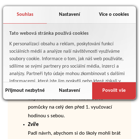
První žákovský parlament ve školním roce 2014/2015
Souhlas
Nastavení
Více o cookies
První žákovský parlament ve školním roce
Tato webová stránka používá cookies
2014/2015
K personalizaci obsahu a reklam, poskytování funkcí
1. žákovský parlament se uskutečnil dne 24. 10.
sociálních médií a analýze naší návštěvnosti využíváme
Nejprve jsme zvolili novou předsedkyni a její
soubory cookie. Informace o tom, jak náš web používáte,
zástupkyni. Následně jsme projednávali návrhy
sdílíme se svými partnery pro sociální média, inzerci a
našich žáků.
analýzy. Partneři tyto údaje mohou zkombinovat s dalšími
Zamykání šaten
informacemi, které jste jim poskytli nebo které získali v
důsledku toho, že používáte jejich služby.
Z důvodu bezpečnosti budou šatny
Přijmout nezbytné
Nastavení
Povolit vše
dopoledne zamčené. Proto si berte
pomůcky na celý den před 1. vyučovací
hodinou s sebou.
Zvíře
Padl návrh, abychom si do školy mohli brát