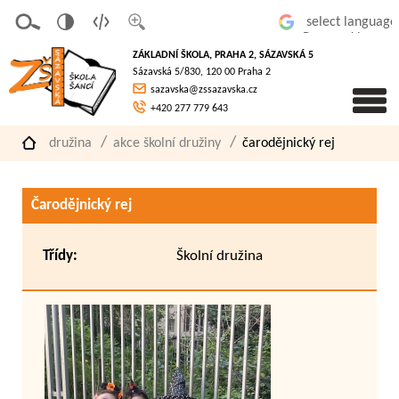
v
t
z
Powered by
erze
extov
většit
ZÁKLADNÍ ŠKOLA, PRAHA 2, SÁZAVSKÁ 5
pro
á
písmo
Sázavská 5/830, 120 00 Praha 2
slaboz
verze
sazavska@zssazavska.cz
raké
+420 277 779 643
družina
akce školní družiny
čarodějnický rej
Čarodějnický rej
Třídy:
Školní družina