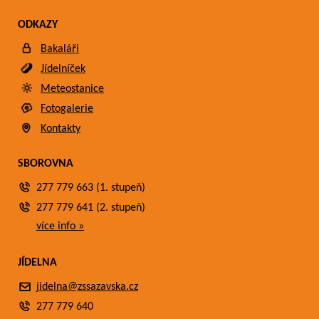
ODKAZY
Bakaláři
Jídelníček
Meteostanice
Fotogalerie
Kontakty
SBOROVNA
277 779 663 (1. stupeň)
277 779 641 (2. stupeň)
více info »
JÍDELNA
jidelna@zssazavska.cz
277 779 640