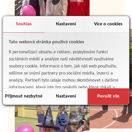
Souhlas
Nastavení
Více o cookies
Tato webová stránka používá cookies
K personalizaci obsahu a reklam, poskytování funkcí
sociálních médií a analýze naší návštěvnosti využíváme
soubory cookie. Informace o tom, jak náš web používáte,
sdílíme se svými partnery pro sociální média, inzerci a
analýzy. Partneři tyto údaje mohou zkombinovat s dalšími
informacemi, které jste jim poskytli nebo které získali v
důsledku toho, že používáte jejich služby.
Přijmout nezbytné
Nastavení
Povolit vše