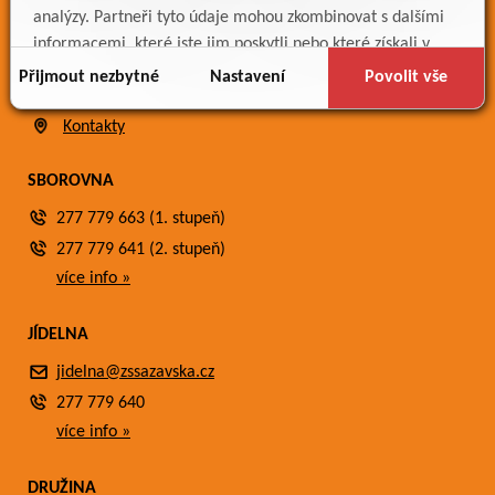
Bakaláři
analýzy. Partneři tyto údaje mohou zkombinovat s dalšími
Jídelníček
informacemi, které jste jim poskytli nebo které získali v
Meteostanice
důsledku toho, že používáte jejich služby.
Přijmout nezbytné
Nastavení
Povolit vše
Fotogalerie
Kontakty
SBOROVNA
277 779 663 (1. stupeň)
277 779 641 (2. stupeň)
více info »
JÍDELNA
jidelna@zssazavska.cz
277 779 640
více info »
DRUŽINA