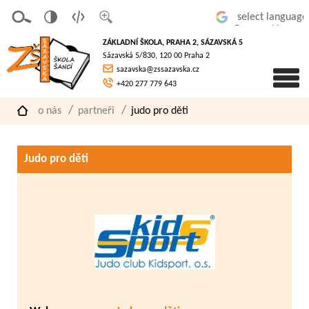
v
t
z
Powered by
erze
extov
většit
ZÁKLADNÍ ŠKOLA, PRAHA 2, SÁZAVSKÁ 5
pro
á
písmo
Sázavská 5/830, 120 00 Praha 2
slaboz
verze
sazavska@zssazavska.cz
raké
+420 277 779 643
o nás
partneři
judo pro děti
Judo pro děti