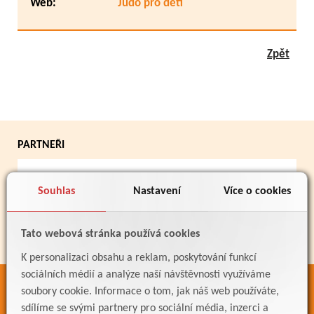
Web:
Judo pro děti
Zpět
PARTNEŘI
Souhlas
Nastavení
Více o cookies
Tato webová stránka používá cookies
K personalizaci obsahu a reklam, poskytování funkcí
sociálních médií a analýze naší návštěvnosti využíváme
soubory cookie. Informace o tom, jak náš web používáte,
ODKAZY
sdílíme se svými partnery pro sociální média, inzerci a