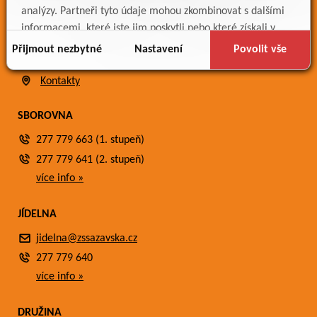
Bakaláři
analýzy. Partneři tyto údaje mohou zkombinovat s dalšími
Jídelníček
informacemi, které jste jim poskytli nebo které získali v
Meteostanice
důsledku toho, že používáte jejich služby.
Přijmout nezbytné
Nastavení
Povolit vše
Fotogalerie
Kontakty
SBOROVNA
277 779 663 (1. stupeň)
277 779 641 (2. stupeň)
více info »
JÍDELNA
jidelna@zssazavska.cz
277 779 640
více info »
DRUŽINA