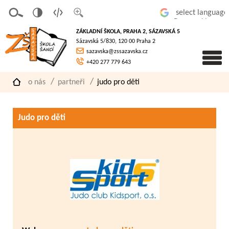
v
t
z
Powered by
erze
extov
většit
ZÁKLADNÍ ŠKOLA, PRAHA 2, SÁZAVSKÁ 5
pro
á
písmo
Sázavská 5/830, 120 00 Praha 2
slaboz
verze
sazavska@zssazavska.cz
raké
+420 277 779 643
o nás
partneři
judo pro děti
Judo pro děti