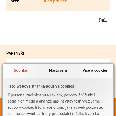
Web:
Judo pro děti
Zpět
PARTNEŘI
Souhlas
Nastavení
Více o cookies
Tato webová stránka používá cookies
K personalizaci obsahu a reklam, poskytování funkcí
sociálních médií a analýze naší návštěvnosti využíváme
soubory cookie. Informace o tom, jak náš web používáte,
ODKAZY
sdílíme se svými partnery pro sociální média, inzerci a