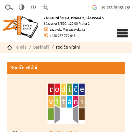
v
t
z
Powered by
erze
extov
většit
ZÁKLADNÍ ŠKOLA, PRAHA 2, SÁZAVSKÁ 5
pro
á
písmo
Sázavská 5/830, 120 00 Praha 2
slaboz
verze
sazavska@zssazavska.cz
raké
+420 277 779 643
o nás
partneři
rodiče vítáni
Rodiče vítáni