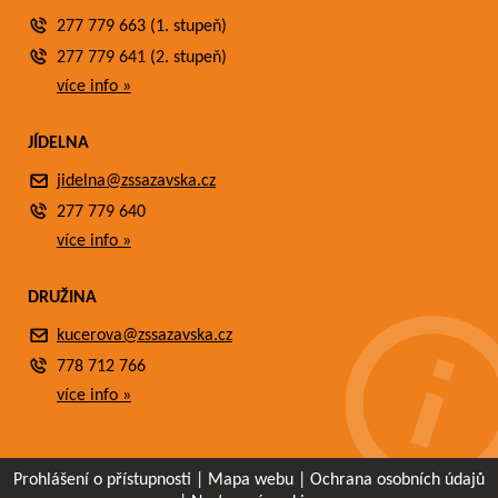
277 779 663 (1. stupeň)
277 779 641 (2. stupeň)
více info »
JÍDELNA
jidelna@zssazavska.cz
277 779 640
více info »
DRUŽINA
kucerova@zssazavska.cz
778 712 766
více info »
Prohlášení o přístupnosti
|
Mapa webu
|
Ochrana osobních údajů