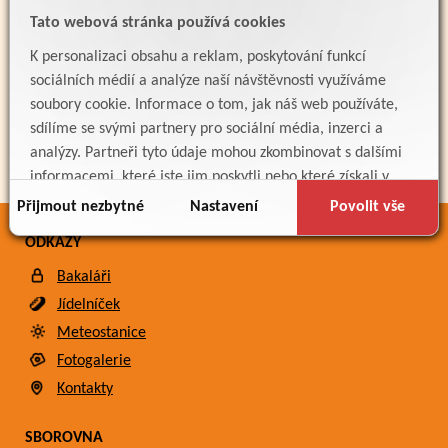
Tato webová stránka používá cookies
PARTNEŘI
K personalizaci obsahu a reklam, poskytování funkcí
sociálních médií a analýze naší návštěvnosti využíváme
soubory cookie. Informace o tom, jak náš web používáte,
sdílíme se svými partnery pro sociální média, inzerci a
analýzy. Partneři tyto údaje mohou zkombinovat s dalšími
informacemi, které jste jim poskytli nebo které získali v
důsledku toho, že používáte jejich služby.
Přijmout nezbytné
Nastavení
Povolit vše
ODKAZY
Bakaláři
Jídelníček
Meteostanice
Fotogalerie
Kontakty
SBOROVNA