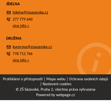
JÍDELNA
jidelna@zssazavska.cz
277 779 640
více info »
DRUŽINA
kucerova@zssazavska.cz
778 712 766
více info »
Prohlášení o přístupnosti
|
Mapa webu
|
Ochrana osobních údajů
|
Nastavení cookies
© ZŠ Sázavská, Praha 2, všechna práva vyhrazena
Powered by webpage.cz