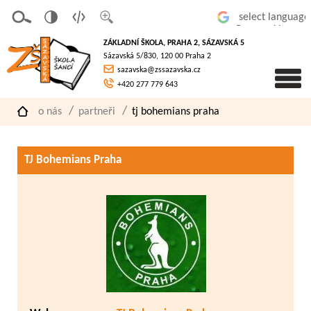
v
t
z
Powered by
erze
extov
většit
ZÁKLADNÍ ŠKOLA, PRAHA 2, SÁZAVSKÁ 5
pro
á
písmo
Sázavská 5/830, 120 00 Praha 2
slaboz
verze
sazavska@zssazavska.cz
raké
+420 277 779 643
o nás
partneři
tj bohemians praha
TJ Bohemians Praha