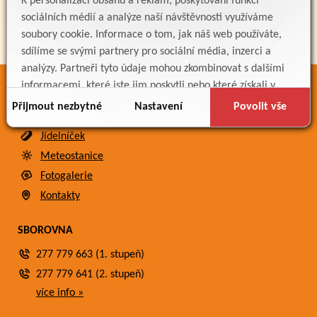
K personalizaci obsahu a reklam, poskytování funkcí
sociálních médií a analýze naší návštěvnosti využíváme
soubory cookie. Informace o tom, jak náš web používáte,
sdílíme se svými partnery pro sociální média, inzerci a
analýzy. Partneři tyto údaje mohou zkombinovat s dalšími
informacemi, které jste jim poskytli nebo které získali v
ODKAZY
důsledku toho, že používáte jejich služby.
Přijmout nezbytné
Nastavení
Povolit vše
Bakaláři
Jídelníček
Meteostanice
Fotogalerie
Kontakty
SBOROVNA
277 779 663 (1. stupeň)
277 779 641 (2. stupeň)
více info »