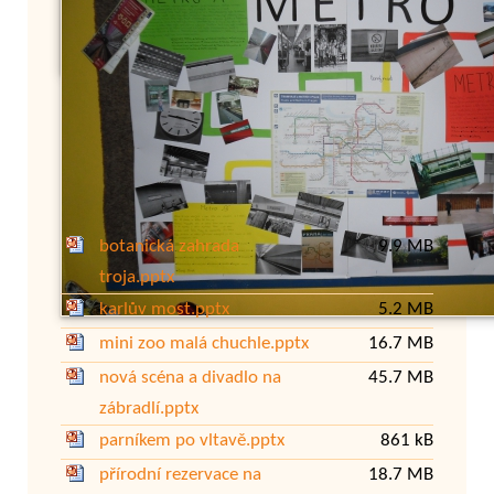
Přílohy:
botanická zahrada
9.9 MB
troja.pptx
karlův most.pptx
5.2 MB
mini zoo malá chuchle.pptx
16.7 MB
nová scéna a divadlo na
45.7 MB
zábradlí.pptx
parníkem po vltavě.pptx
861 kB
přírodní rezervace na
18.7 MB