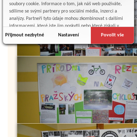
soubory cookie. Informace o tom, jak náš web používáte,
sdílíme se svými partnery pro sociální média, inzerci a
analýzy. Partneři tyto údaje mohou zkombinovat s dalšími
informacemi, které jste jim poskytli nebo které získali v
důsledku toho, že používáte jejich služby.
Přijmout nezbytné
Nastavení
Povolit vše