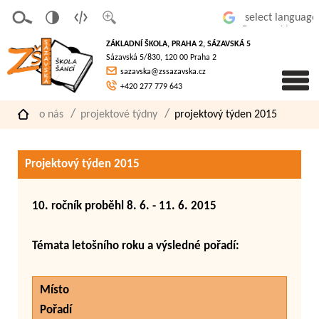
v
t
z
Powered by
erze
extov
většit
ZÁKLADNÍ ŠKOLA, PRAHA 2, SÁZAVSKÁ 5
pro
á
písmo
Sázavská 5/830, 120 00 Praha 2
slaboz
verze
sazavska@zssazavska.cz
raké
+420 277 779 643
o nás
projektové týdny
projektový týden 2015
Projektový týden 2015
10. ročník proběhl 8. 6. - 11. 6. 2015
Témata letošního roku a výsledné pořadí:
Místo
Pořadí