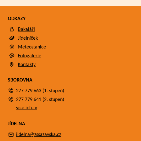
ODKAZY
Bakaláři
Jídelníček
Meteostanice
Fotogalerie
Kontakty
SBOROVNA
277 779 663 (1. stupeň)
277 779 641 (2. stupeň)
více info »
JÍDELNA
jidelna@zssazavska.cz