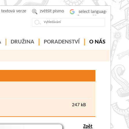
textová verze
zvětšit písmo
Powered by
A
DRUŽINA
PORADENSTVÍ
O NÁS
zprávy
247 kB
Zpět