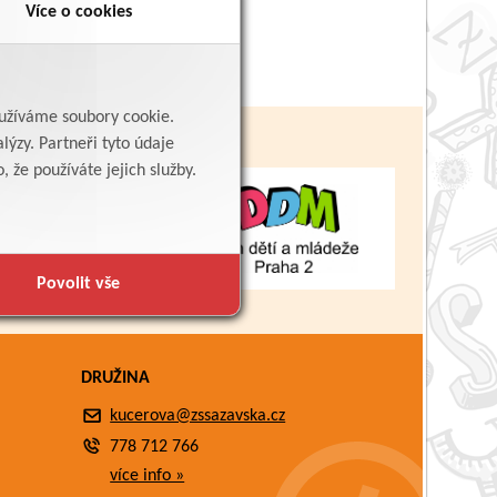
Více o cookies
yužíváme soubory cookie.
lýzy. Partneři tyto údaje
 že používáte jejich služby.
Povolit vše
DRUŽINA
kucerova@zssazavska.cz
778 712 766
více info »