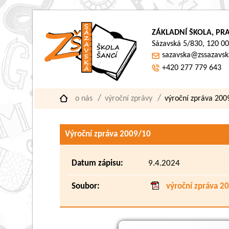
ZÁKLADNÍ ŠKOLA, PRA
Sázavská 5/830, 120 00
sazavska@zssazavsk
+420 277 779 643
o nás
výroční zprávy
výroční zpráva 200
Výroční zpráva 2009/10
Datum zápisu:
9.4.2024
Soubor:
výroční zpráva 2