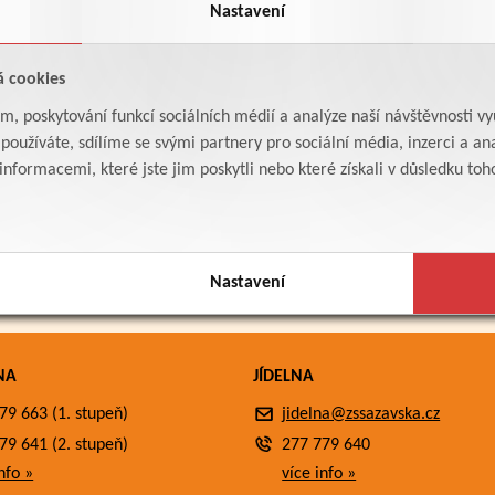
Nastavení
á cookies
am, poskytování funkcí sociálních médií a analýze naší návštěvnosti v
oužíváte, sdílíme se svými partnery pro sociální média, inzerci a ana
formacemi, které jste jim poskytli nebo které získali v důsledku toho,
Nastavení
NA
JÍDELNA
79 663 (1. stupeň)
jidelna@zssazavska.cz
79 641 (2. stupeň)
277 779 640
nfo »
více info »