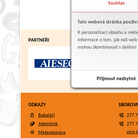
Souhlas
Tato webová stránka použív
K personalizaci obsahu a rekl
Informace o tom, jak náš web p
PARTNEŘI
mohou zkombinovat s dalšími in
Přijmout nezbytné
ODKAZY
SBOROV
Bakaláři
277 7
Jídelníček
277 7
více i
Meteostanice