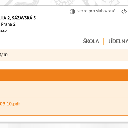
verze pro slabozraké
HA 2, SÁZAVSKÁ 5
 Praha 2
a.cz
ŠKOLA
JÍDELN
9/10
Kategorie:
Výroční 
009-10.pdf