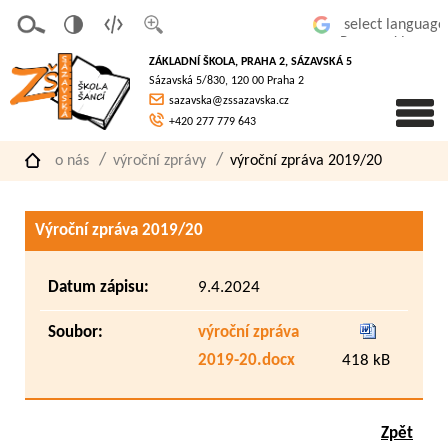
v
t
z
Powered by
erze
extov
většit
ZÁKLADNÍ ŠKOLA, PRAHA 2, SÁZAVSKÁ 5
pro
á
písmo
Sázavská 5/830, 120 00 Praha 2
slaboz
verze
sazavska@zssazavska.cz
raké
+420 277 779 643
o nás
výroční zprávy
výroční zpráva 2019/20
Výroční zpráva 2019/20
Datum zápisu:
9.4.2024
Soubor:
výroční zpráva
2019-20.docx
418 kB
Zpět