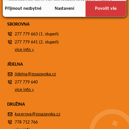
informacemi, které jste jim poskytli nebo které získali v
Fotogalerie
důsledku toho, že používáte jejich služby.
Přijmout nezbytné
Nastavení
Povolit vše
Kontakty
SBOROVNA
277 779 663 (1. stupeň)
277 779 641 (2. stupeň)
více info »
JÍDELNA
jidelna@zssazavska.cz
277 779 640
více info »
DRUŽINA
kucerova@zssazavska.cz
778 712 766