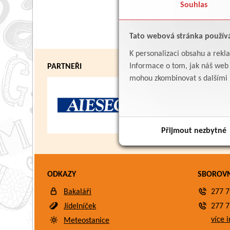
Souhlas
Tato webová stránka použív
K personalizaci obsahu a rekl
Informace o tom, jak náš web p
PARTNEŘI
mohou zkombinovat s dalšími in
Přijmout nezbytné
ODKAZY
SBOROV
Bakaláři
277 7
Jídelníček
277 7
více i
Meteostanice