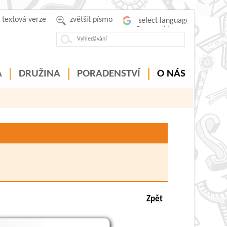
textová verze
zvětšit písmo
Powered by
A
DRUŽINA
PORADENSTVÍ
O NÁS
dělávací program
Zpět