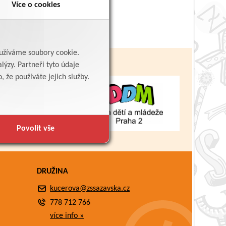
Více o cookies
yužíváme soubory cookie.
lýzy. Partneři tyto údaje
 že používáte jejich služby.
Povolit vše
DRUŽINA
kucerova@zssazavska.cz
778 712 766
více info »