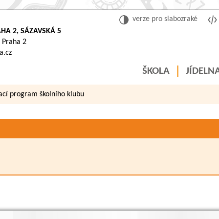
verze pro slabozraké
HA 2, SÁZAVSKÁ 5
 Praha 2
a.cz
ŠKOLA
JÍDELN
vací program školního klubu
Kategorie:
Školní vz