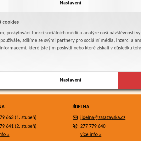
Nastavení
á cookies
am, poskytování funkcí sociálních médií a analýze naší návštěvnosti v
oužíváte, sdílíme se svými partnery pro sociální média, inzerci a ana
formacemi, které jste jim poskytli nebo které získali v důsledku toho,
Nastavení
NA
JÍDELNA
79 663 (1. stupeň)
jidelna@zssazavska.cz
79 641 (2. stupeň)
277 779 640
nfo »
více info »