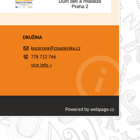
DRUŽINA
kucerova@zssazavska.cz
778 712 766
více info »
Powered by webpage.cz