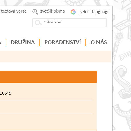
textová verze
zvětšit písmo
Powered by
A
DRUŽINA
PORADENSTVÍ
O NÁS
 10:45