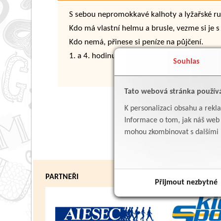
S sebou nepromokkavé kalhoty a lyžařské ru
Kdo má vlastní helmu a brusle, vezme si je s
Kdo nemá, přinese si peníze na půjčení.
1. a 4. hodinu probíhá výuka dle rozvrhu.
Souhlas
Tato webová stránka použív
K personalizaci obsahu a rekl
Informace o tom, jak náš web p
mohou zkombinovat s dalšími in
PARTNEŘI
Přijmout nezbytné