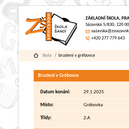
ZÁKLADNÍ ŠKOLA, PRA
Sázavská 5/830, 120 00
sazavska@zssazavsk
+420 277 779 643
škola
bruslení v grébovce
Bruslení v Grébovce
Datum konání:
29.1.2025
Místo:
Grébovka
Třídy:
2.A