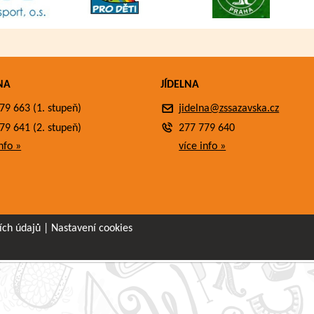
NA
JÍDELNA
79 663 (1. stupeň)
jidelna@zssazavska.cz
79 641 (2. stupeň)
277 779 640
nfo »
více info »
ích údajů
|
Nastavení cookies