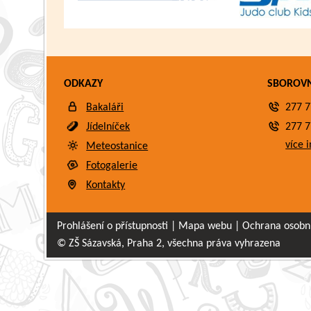
ODKAZY
SBOROV
Bakaláři
277 7
Jídelníček
277 7
více i
Meteostanice
Fotogalerie
Kontakty
Prohlášení o přístupnosti
|
Mapa webu
|
Ochrana osobn
© ZŠ Sázavská, Praha 2, všechna práva vyhrazena