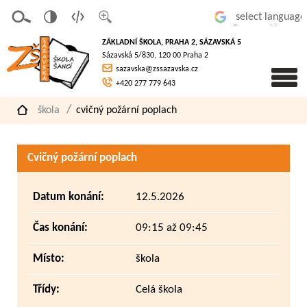
v
t
z
Powered by
erze
extov
většit
ZÁKLADNÍ ŠKOLA, PRAHA 2, SÁZAVSKÁ 5
pro
á
písmo
Sázavská 5/830, 120 00 Praha 2
slaboz
verze
sazavska@zssazavska.cz
raké
+420 277 779 643
škola
cvičný požární poplach
Cvičný požární poplach
Datum konání:
12.5.2026
Čas konání:
09:15 až 09:45
Místo:
škola
Třídy:
Celá škola