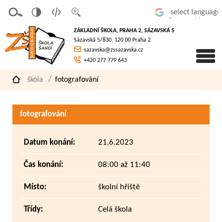
v
t
z
Powered by
erze
extov
většit
ZÁKLADNÍ ŠKOLA, PRAHA 2, SÁZAVSKÁ 5
pro
á
písmo
Sázavská 5/830, 120 00 Praha 2
slaboz
verze
sazavska@zssazavska.cz
raké
+420 277 779 643
škola
fotografování
fotografování
Datum konání:
21.6.2023
Čas konání:
08:00 až 11:40
Místo:
školní hřiště
Třídy:
Celá škola