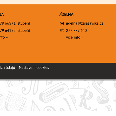
NA
JÍDELNA
79 663 (1. stupeň)
jidelna@zssazavska.cz
79 641 (2. stupeň)
277 779 640
nfo »
více info »
ích údajů
|
Nastavení cookies