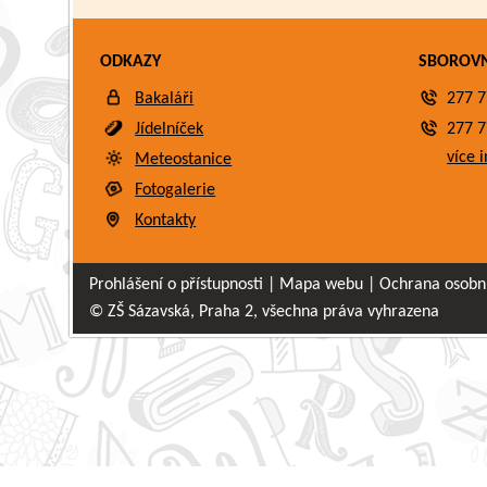
ODKAZY
SBOROV
Bakaláři
277 7
Jídelníček
277 7
více i
Meteostanice
Fotogalerie
Kontakty
Prohlášení o přístupnosti
|
Mapa webu
|
Ochrana osobn
© ZŠ Sázavská, Praha 2, všechna práva vyhrazena