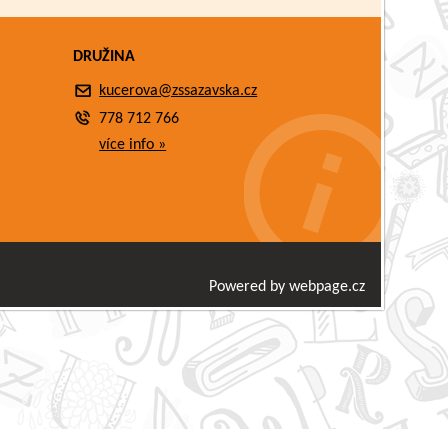
DRUŽINA
kucerova@zssazavska.cz
778 712 766
více info »
Powered by webpage.cz