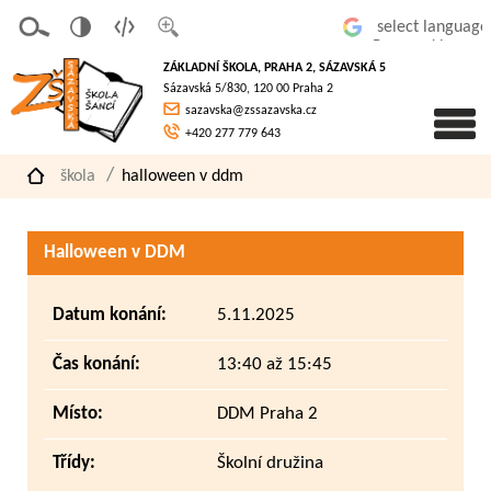
v
t
z
Powered by
erze
extov
většit
ZÁKLADNÍ ŠKOLA, PRAHA 2, SÁZAVSKÁ 5
pro
á
písmo
Sázavská 5/830, 120 00 Praha 2
slaboz
verze
sazavska@zssazavska.cz
raké
+420 277 779 643
škola
halloween v ddm
Halloween v DDM
Datum konání:
5.11.2025
Čas konání:
13:40 až 15:45
Místo:
DDM Praha 2
Třídy:
Školní družina