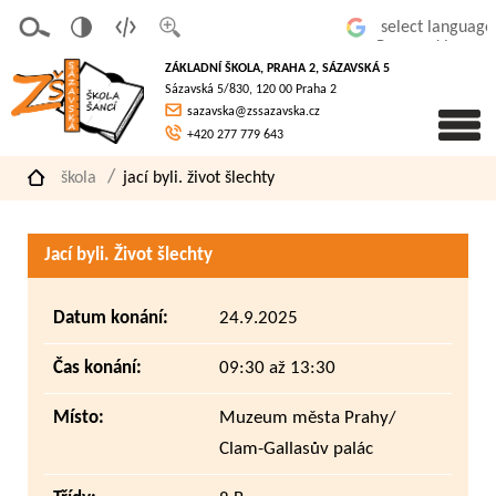
v
t
z
Powered by
erze
extov
většit
ZÁKLADNÍ ŠKOLA, PRAHA 2, SÁZAVSKÁ 5
pro
á
písmo
Sázavská 5/830, 120 00 Praha 2
slaboz
verze
sazavska@zssazavska.cz
raké
+420 277 779 643
škola
jací byli. život šlechty
Jací byli. Život šlechty
Datum konání:
24.9.2025
Čas konání:
09:30 až 13:30
Místo:
Muzeum města Prahy/
Clam-Gallasův palác