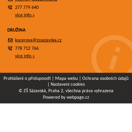
277 779 640
více info »
DRUŽINA
kucerova@zssazavska.cz
778 712 766
více info »
Prohlášení o přístupnosti
|
Mapa webu
|
Ochrana osobních údajů
|
Nastavení cookies
© ZŠ Sázavská, Praha 2, všechna práva vyhrazena
Powered by webpage.cz