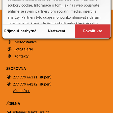
soubory cookie. Informace o tom, jak náš web používáte,
sdílíme se svými partnery pro sociální média, inzerci a
analýzy. Partneři tyto údaje mohou zkombinovat s dalšími
ODKAZY
informacemi, které jste jim poskytli nebo které získali v
Bakaláři
důsledku toho, že používáte jejich služby.
Přijmout nezbytné
Nastavení
Povolit vše
Jídelníček
Meteostanice
Fotogalerie
Kontakty
SBOROVNA
277 779 663 (1. stupeň)
277 779 641 (2. stupeň)
více info »
JÍDELNA
jidelna@zssazavska.cz