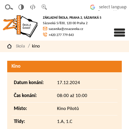
v
t
z
Powered by
erze
extov
většit
ZÁKLADNÍ ŠKOLA, PRAHA 2, SÁZAVSKÁ 5
pro
á
písmo
Sázavská 5/830, 120 00 Praha 2
slaboz
verze
sazavska@zssazavska.cz
raké
+420 277 779 643
škola
kino
Kino
Datum konání:
17.12.2024
Čas konání:
08:00 až 10:00
Místo:
Kino Pilotů
Třídy:
1.A, 1.C