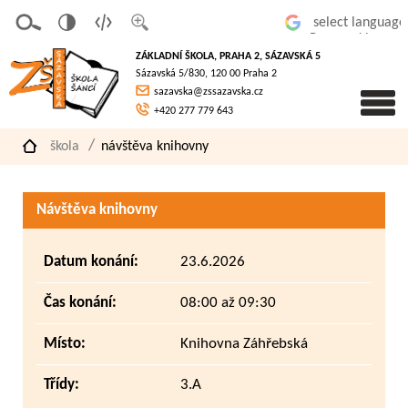
v
t
z
Powered by
erze
extov
většit
ZÁKLADNÍ ŠKOLA, PRAHA 2, SÁZAVSKÁ 5
pro
á
písmo
Sázavská 5/830, 120 00 Praha 2
slaboz
verze
sazavska@zssazavska.cz
raké
+420 277 779 643
škola
návštěva knihovny
Návštěva knihovny
Datum konání:
23.6.2026
Čas konání:
08:00 až 09:30
Místo:
Knihovna Záhřebská
Třídy:
3.A