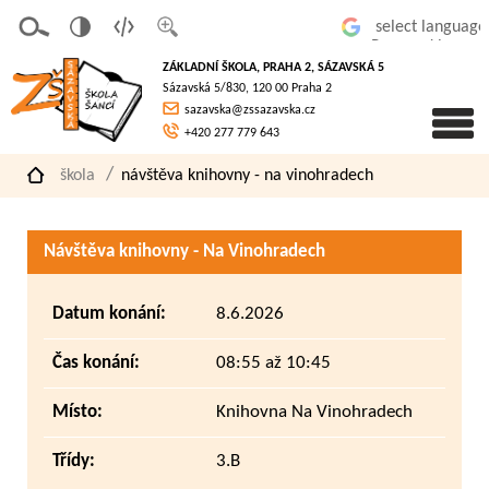
v
t
z
Powered by
erze
extov
většit
ZÁKLADNÍ ŠKOLA, PRAHA 2, SÁZAVSKÁ 5
pro
á
písmo
Sázavská 5/830, 120 00 Praha 2
slaboz
verze
sazavska@zssazavska.cz
raké
+420 277 779 643
škola
návštěva knihovny - na vinohradech
Návštěva knihovny - Na Vinohradech
Datum konání:
8.6.2026
Čas konání:
08:55 až 10:45
Místo:
Knihovna Na Vinohradech
Třídy:
3.B