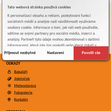
Tato webová stránka používá cookies
PARTNEŘI
K personalizaci obsahu a reklam, poskytování funkcí
sociálních médií a analýze naší návštěvnosti využíváme
soubory cookie. Informace o tom, jak náš web používáte,
sdílíme se svými partnery pro sociální média, inzerci a
analýzy. Partneři tyto údaje mohou zkombinovat s dalšími
informacemi, které jste jim poskytli nebo které získali v
důsledku toho, že používáte jejich služby.
Přijmout nezbytné
Nastavení
Povolit vše
ODKAZY
Bakaláři
Jídelníček
Meteostanice
Fotogalerie
Kontakty