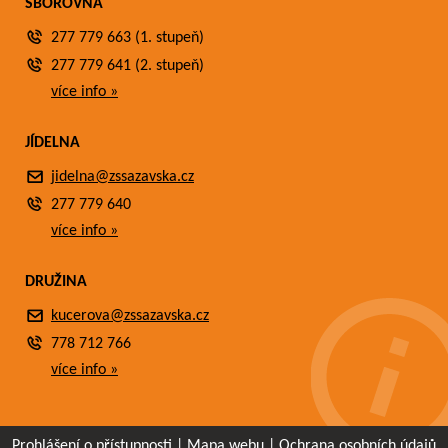
SBOROVNA
277 779 663 (1. stupeň)
277 779 641 (2. stupeň)
více info »
JÍDELNA
jidelna@zssazavska.cz
277 779 640
více info »
DRUŽINA
kucerova@zssazavska.cz
778 712 766
více info »
Prohlášení o přístupnosti
|
Mapa webu
|
Ochrana osobních údajů