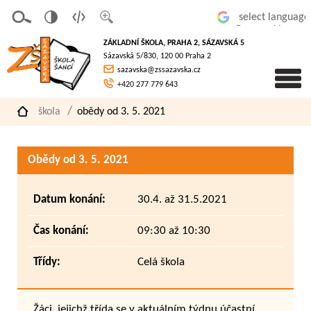
v
t
z
Powered by
erze
extov
většit
ZÁKLADNÍ ŠKOLA, PRAHA 2, SÁZAVSKÁ 5
pro
á
písmo
Sázavská 5/830, 120 00 Praha 2
slaboz
verze
sazavska@zssazavska.cz
raké
+420 277 779 643
škola
obědy od 3. 5. 2021
Obědy od 3. 5. 2021
Datum konání:
30.4. až 31.5.2021
Čas konání:
09:30 až 10:30
Třídy:
Celá škola
Žáci, jejichž třída se v aktuálním týdnu účastní