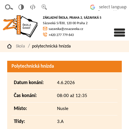
v
t
z
Powered by
erze
extov
většit
ZÁKLADNÍ ŠKOLA, PRAHA 2, SÁZAVSKÁ 5
pro
á
písmo
Sázavská 5/830, 120 00 Praha 2
slaboz
verze
sazavska@zssazavska.cz
raké
+420 277 779 643
škola
polytechnická hnízda
Polytechnická hnízda
Datum konání:
4.6.2026
Čas konání:
08:00 až 12:35
Místo:
Nusle
Třídy:
3.A