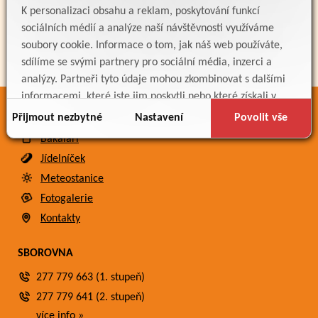
K personalizaci obsahu a reklam, poskytování funkcí
sociálních médií a analýze naší návštěvnosti využíváme
soubory cookie. Informace o tom, jak náš web používáte,
sdílíme se svými partnery pro sociální média, inzerci a
analýzy. Partneři tyto údaje mohou zkombinovat s dalšími
informacemi, které jste jim poskytli nebo které získali v
důsledku toho, že používáte jejich služby.
ODKAZY
Přijmout nezbytné
Nastavení
Povolit vše
Bakaláři
Jídelníček
Meteostanice
Fotogalerie
Kontakty
SBOROVNA
277 779 663 (1. stupeň)
277 779 641 (2. stupeň)
více info »