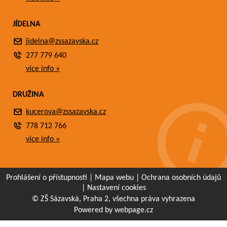
JÍDELNA
jidelna@zssazavska.cz
277 779 640
více info »
DRUŽINA
kucerova@zssazavska.cz
778 712 766
více info »
Prohlášení o přístupnosti
|
Mapa webu
|
Ochrana osobních údajů
|
Nastavení cookies
© ZŠ Sázavská, Praha 2, všechna práva vyhrazena
Powered by webpage.cz