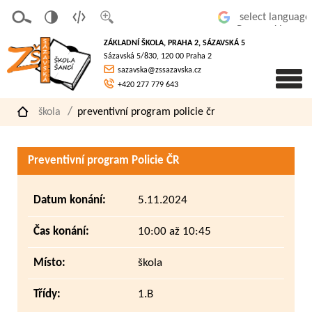
v
t
z
Powered by
erze
extov
většit
ZÁKLADNÍ ŠKOLA, PRAHA 2, SÁZAVSKÁ 5
pro
á
písmo
Sázavská 5/830, 120 00 Praha 2
slaboz
verze
sazavska@zssazavska.cz
raké
+420 277 779 643
škola
preventivní program policie čr
Preventivní program Policie ČR
Datum konání:
5.11.2024
Čas konání:
10:00 až 10:45
Místo:
škola
Třídy:
1.B