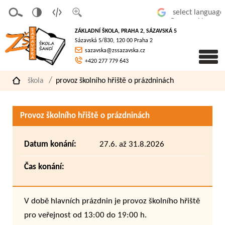
v
t
z
Powered by
erze
extov
většit
ZÁKLADNÍ ŠKOLA, PRAHA 2, SÁZAVSKÁ 5
pro
á
písmo
Sázavská 5/830, 120 00 Praha 2
slaboz
verze
sazavska@zssazavska.cz
raké
+420 277 779 643
škola
provoz školního hřiště o prázdninách
Provoz školního hřiště o prázdninách
Datum konání:
27.6. až 31.8.2026
Čas konání:
V době hlavních prázdnin je provoz školního hřiště
pro veřejnost od 13:00 do 19:00 h.