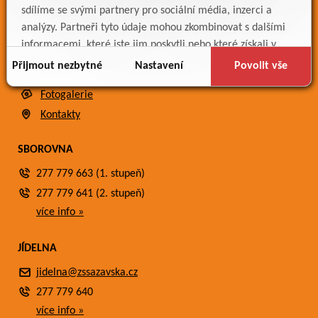
sdílíme se svými partnery pro sociální média, inzerci a
ODKAZY
analýzy. Partneři tyto údaje mohou zkombinovat s dalšími
Bakaláři
informacemi, které jste jim poskytli nebo které získali v
Jídelníček
důsledku toho, že používáte jejich služby.
Přijmout nezbytné
Nastavení
Povolit vše
Meteostanice
Fotogalerie
Kontakty
SBOROVNA
277 779 663 (1. stupeň)
277 779 641 (2. stupeň)
více info »
JÍDELNA
jidelna@zssazavska.cz
277 779 640
více info »