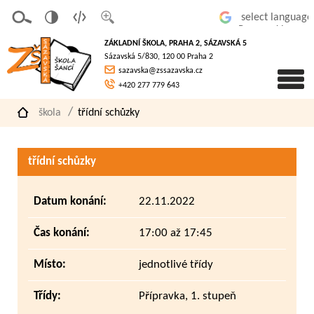
v
t
z
Powered by
erze
extov
většit
ZÁKLADNÍ ŠKOLA, PRAHA 2, SÁZAVSKÁ 5
pro
á
písmo
Sázavská 5/830, 120 00 Praha 2
slaboz
verze
sazavska@zssazavska.cz
raké
+420 277 779 643
škola
třídní schůzky
třídní schůzky
Datum konání:
22.11.2022
Čas konání:
17:00 až 17:45
Místo:
jednotlivé třídy
Třídy:
Přípravka, 1. stupeň