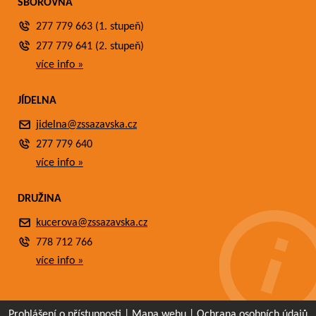
SBOROVNA
277 779 663 (1. stupeň)
277 779 641 (2. stupeň)
více info »
JÍDELNA
jidelna@zssazavska.cz
277 779 640
více info »
DRUŽINA
kucerova@zssazavska.cz
778 712 766
více info »
Prohlášení o přístupnosti
|
Mapa webu
|
Ochrana osobních údajů