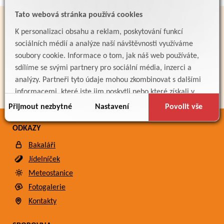
Tato webová stránka používá cookies
PARTNEŘI
K personalizaci obsahu a reklam, poskytování funkcí
sociálních médií a analýze naší návštěvnosti využíváme
soubory cookie. Informace o tom, jak náš web používáte,
sdílíme se svými partnery pro sociální média, inzerci a
analýzy. Partneři tyto údaje mohou zkombinovat s dalšími
informacemi, které jste jim poskytli nebo které získali v
důsledku toho, že používáte jejich služby.
Přijmout nezbytné
Nastavení
Povolit vše
ODKAZY
Bakaláři
Jídelníček
Meteostanice
Fotogalerie
Kontakty