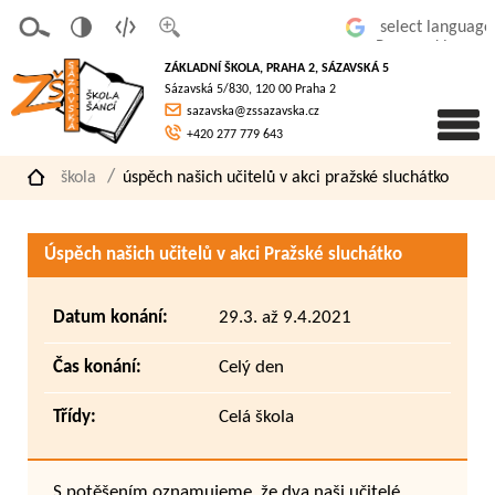
v
t
z
Powered by
erze
extov
většit
ZÁKLADNÍ ŠKOLA, PRAHA 2, SÁZAVSKÁ 5
pro
á
písmo
Sázavská 5/830, 120 00 Praha 2
slaboz
verze
sazavska@zssazavska.cz
raké
+420 277 779 643
škola
úspěch našich učitelů v akci pražské sluchátko
Úspěch našich učitelů v akci Pražské sluchátko
Datum konání:
29.3. až 9.4.2021
Čas konání:
Celý den
Třídy:
Celá škola
S potěšením oznamujeme, že dva naši učitelé,