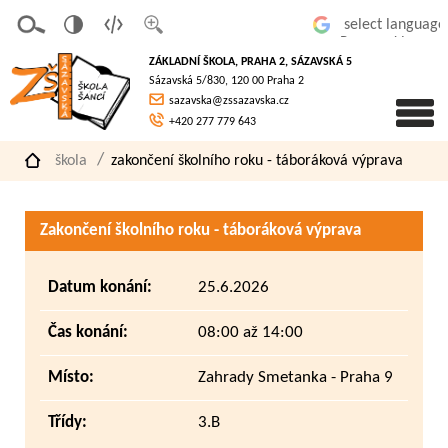
v
t
z
Powered by
erze
extov
většit
ZÁKLADNÍ ŠKOLA, PRAHA 2, SÁZAVSKÁ 5
pro
á
písmo
Sázavská 5/830, 120 00 Praha 2
slaboz
verze
sazavska@zssazavska.cz
raké
+420 277 779 643
škola
zakončení školního roku - táboráková výprava
Zakončení školního roku - táboráková výprava
Datum konání:
25.6.2026
Čas konání:
08:00 až 14:00
Místo:
Zahrady Smetanka - Praha 9
Třídy:
3.B