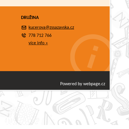
DRUŽINA
kucerova@zssazavska.cz
778 712 766
více info »
Powered by webpage.cz