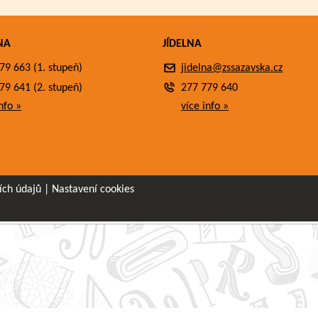
NA
JÍDELNA
79 663 (1. stupeň)
jidelna@zssazavska.cz
79 641 (2. stupeň)
277 779 640
nfo »
více info »
ích údajů
|
Nastavení cookies