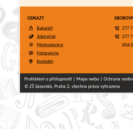
ODKAZY
SBOROV
Bakaláři
277 7
Jídelníček
277 7
více i
Meteostanice
Fotogalerie
Kontakty
Prohlášení o přístupnosti
|
Mapa webu
|
Ochrana osobn
© ZŠ Sázavská, Praha 2, všechna práva vyhrazena