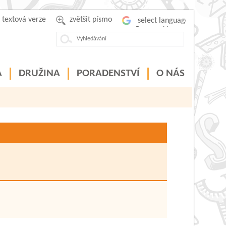
textová verze
zvětšit písmo
Powered by
A
DRUŽINA
PORADENSTVÍ
O NÁS