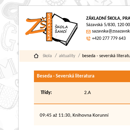
ZÁKLADNÍ ŠKOLA, PRA
Sázavská 5/830, 120 00
sazavska@zssazavsk
+420 277 779 643
škola
aktuality
beseda - severská literat
Beseda - Severská literatura
Třídy:
2.A
09:45 až 11:30, Knihovna Korunní