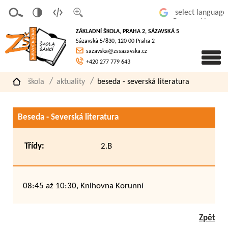
v
t
z
Powered by
erze
extov
většit
ZÁKLADNÍ ŠKOLA, PRAHA 2, SÁZAVSKÁ 5
pro
á
písmo
Sázavská 5/830, 120 00 Praha 2
slaboz
verze
sazavska@zssazavska.cz
raké
+420 277 779 643
škola
aktuality
beseda - severská literatura
Beseda - Severská literatura
Třídy:
2.B
08:45 až 10:30, Knihovna Korunní
Zpět