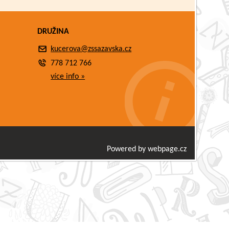
DRUŽINA
kucerova@zssazavska.cz
778 712 766
více info »
Powered by webpage.cz