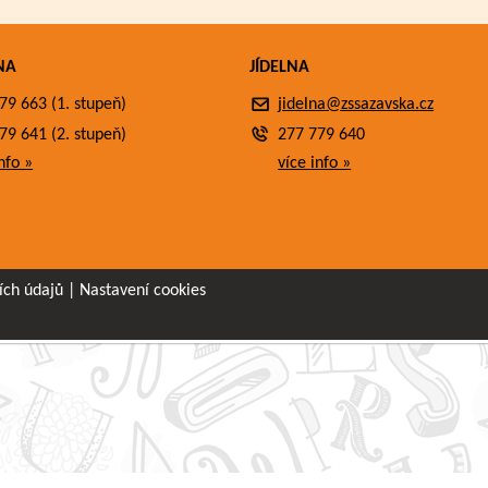
NA
JÍDELNA
79 663 (1. stupeň)
jidelna@zssazavska.cz
79 641 (2. stupeň)
277 779 640
nfo »
více info »
ích údajů
|
Nastavení cookies