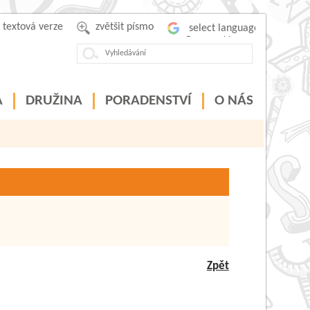
textová verze
zvětšit písmo
Powered by
A
DRUŽINA
PORADENSTVÍ
O NÁS
Zpět