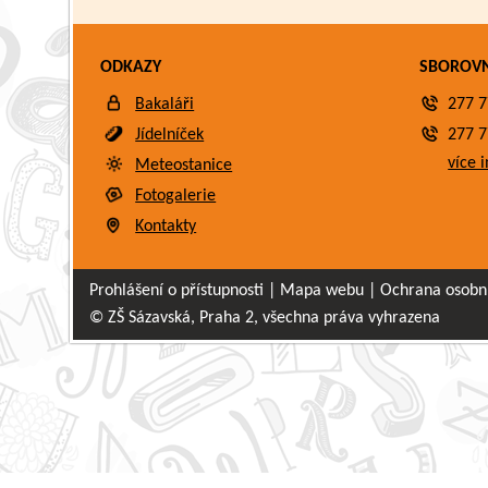
ODKAZY
SBOROV
Bakaláři
277 7
Jídelníček
277 7
více i
Meteostanice
Fotogalerie
Kontakty
Prohlášení o přístupnosti
|
Mapa webu
|
Ochrana osobn
© ZŠ Sázavská, Praha 2, všechna práva vyhrazena