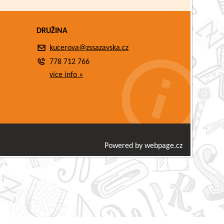
DRUŽINA
kucerova@zssazavska.cz
778 712 766
více info »
Powered by webpage.cz