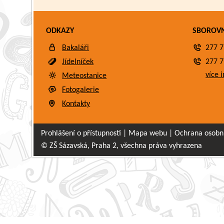
ODKAZY
SBOROV
Bakaláři
277 7
Jídelníček
277 7
více i
Meteostanice
Fotogalerie
Kontakty
Prohlášení o přístupnosti
|
Mapa webu
|
Ochrana osobn
© ZŠ Sázavská, Praha 2, všechna práva vyhrazena