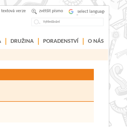
textová verze
zvětšit písmo
Powered by
A
DRUŽINA
PORADENSTVÍ
O NÁS