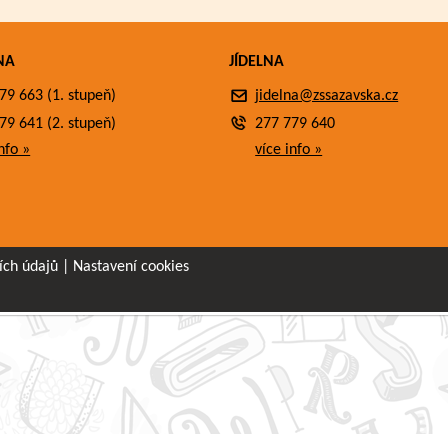
NA
JÍDELNA
79 663 (1. stupeň)
jidelna@zssazavska.cz
79 641 (2. stupeň)
277 779 640
nfo »
více info »
ích údajů
|
Nastavení cookies