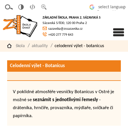
v
t
z
Powered by
erze
extov
většit
ZÁKLADNÍ ŠKOLA, PRAHA 2, SÁZAVSKÁ 5
pro
á
písmo
Sázavská 5/830, 120 00 Praha 2
slaboz
verze
sazavska@zssazavska.cz
raké
+420 277 779 643
škola
aktuality
celodenní výlet - botanicus
Celodenní výlet - Botanicus
V poklidné atmosféře vesničky Botanicus v Ostré je
možné se
seznámit s jednotlivými řemesly
-
dráteníka, hrnčíře, provazníka, mýdlaře, svíčkaře či
papírníka.