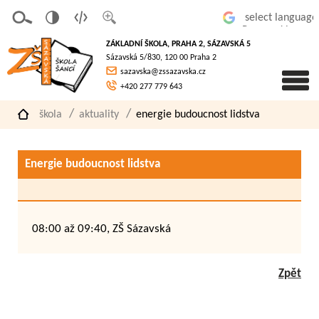
v
t
z
Powered by
erze
extov
většit
ZÁKLADNÍ ŠKOLA, PRAHA 2, SÁZAVSKÁ 5
pro
á
písmo
Sázavská 5/830, 120 00 Praha 2
slaboz
verze
sazavska@zssazavska.cz
raké
+420 277 779 643
škola
aktuality
energie budoucnost lidstva
Energie budoucnost lidstva
08:00 až 09:40, ZŠ Sázavská
Zpět