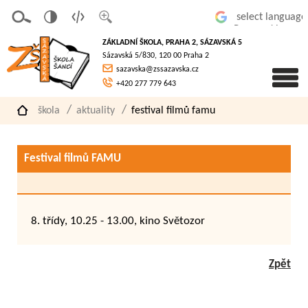
v
t
z
Powered by
erze
extov
většit
ZÁKLADNÍ ŠKOLA, PRAHA 2, SÁZAVSKÁ 5
pro
á
písmo
Sázavská 5/830, 120 00 Praha 2
slaboz
verze
sazavska@zssazavska.cz
raké
+420 277 779 643
škola
aktuality
festival filmů famu
Festival filmů FAMU
8. třídy, 10.25 - 13.00, kino Světozor
Zpět